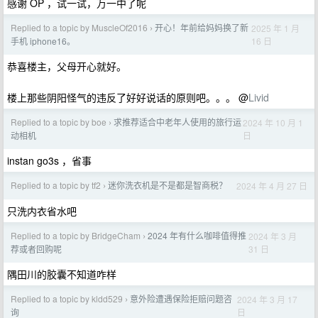
感谢 OP ，试一试，万一中了呢
Replied to a topic by MuscleOf2016
开心！年前给妈妈换了新
2025 年 1 月
›
16 日
手机 iphone16。
恭喜楼主，父母开心就好。
楼上那些阴阳怪气的违反了好好说话的原则吧。。。 @
Livid
Replied to a topic by boe
求推荐适合中老年人使用的旅行运
2024 年 10 月 1
›
日
动相机
instan go3s ，省事
Replied to a topic by tf2
迷你洗衣机是不是都是智商税？
2024 年 4 月 27 日
›
只洗内衣省水吧
Replied to a topic by BridgeCham
2024 年有什么咖啡值得推
2024 年 3 月
›
31 日
荐或者回购呢
隅田川的胶囊不知道咋样
Replied to a topic by kldd529
意外险遭遇保险拒赔问题咨
2024 年 3 月 17
›
日
询