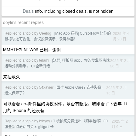
Deals
info, including closed deals, is not hidden
doyle's recent replies
Replied to a topic by Ceelog
[Mac App 送码] CursorFlow 让你的
2025 年 4
›
月 28 日
鼠标轨迹可视化，会议投屏演示、录屏神器！
MMHTE7LNTW96 已用，谢谢
Replied to a topic by telami
[送码] 挥拍吧 app，你的专业羽毛球
2025 年 2 月
›
28 日
运动分析助手， UI 全新升级
来抽永久
Replied to a topic by 54xavier
国行 Apple Care+ 支持失窃、
2025 年 2 月
›
15 日
遗失保障了？
可以看看 ac+邮件里的协议附件，是否有新版，我刚看了下去年 11
月的 iPhone 的还没有
Replied to a topic by bfhyqy
T 楼抽奖免费送出（顺丰包邮）30
2025 年 2
›
月 9 日
张全新待激活的英国 giffgaff 卡