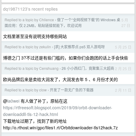
dq19871123's recent replies
Replied to a topic by Chlience
做了一个“全网视频下载”的 Windows 桌
5 月
›
27 日
面应用：仅 2.2MB，粘贴链接就能下，欢迎试用
文档里甚至没有说明支持哪些网站
Replied to a topic by zekulin
[求] 大家推荐点 ps5 双人游戏呀
5 月 25 日
›
博德之门 3?不过还是有些门槛的，如果你们会跑团的话上手会快些
Replied to a topic by Censhuang
26 小小西红门，竟聚集三大超商
2 月 25 日
›
欧尚品牌后来是卖给大润发了，大润发去年 5 、6 月份才关的
Replied to a topic by clow
开发了一款无广告的下载器
2 月 11 日
›
@
la0wei
有人做了补丁，原帖在这
https://rtfreesoft.blogspot.com/2019/09/orbit-downloader-
downloaddll-tls-12-hack.html
下载地址过期了，找到了新的地址
http://o.rthost.win/gpc/files1.rt/Orbitdownloader-tls12hack.7z