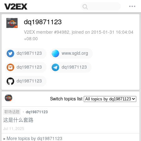
dq19871123
V2EX member #94982, joined on 2015-01-31 16:04:04
+08:00
dq19871123
www.sgld.org
dq19871123
dq19871123
dq19871123
Switch topics list
职场话题
•
dq19871123
这是什么套路
Jul 11, 2025
More topics by dq19871123
»