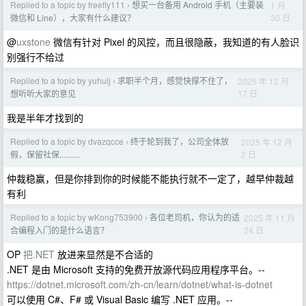
Replied to a topic by freefly111
想买一台备用 Android 手机（主要装
1 月
›
30 日
微信和 Line），大家有什么建议？
@
uxstone
微信有针对 Pixel 的风控，而且很隐蔽，我知道的有人脸识
别强行不给过
Replied to a topic by yuhuij
求职半个月，感觉快撑不住了，
2025 年 12 月
›
17 日
想听听大家的意见
我是半年才找到的
Replied to a topic by dvazqcce
终于轮到我了，公司全体放
2025 年 12 月
›
2 日
假，保留社保..........
仲裁稳赢，但是你排到你的时候能不能执行就不一定了，越早仲裁越
有利
Replied to a topic by wKong753900
各位老司机，你认为的适
2025 年 11 月
›
24 日
合编程入门的是什么语言？
OP
把.NET
放进来显然是不合适的
.NET 是由 Microsoft 支持的免费开放源代码应用程序平台。--
https://dotnet.microsoft.com/zh-cn/learn/dotnet/what-is-dotnet
可以使用 C#、F# 或 Visual Basic 编写 .NET 应用。--