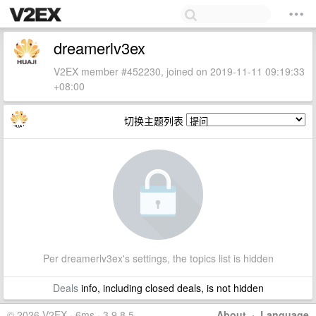
dreamerlv3ex
V2EX member #452230, joined on 2019-11-11 09:19:33
+08:00
切换主题列表
Per dreamerlv3ex's settings, the topics list is hidden
Deals
info, including closed deals, is not hidden
© 2026 V2EX · 6ms · 3.9.8.5
About
·
Language