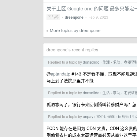
关于土区 Google one 的问题 最多只能
问与答
•
dreenpone
•
Feb 9, 2023
More topics by dreenpone
»
dreenpone's recent replies
Replied to a topic by
donsolido
生活
求助，老婆转
›
›
@
aptandatp
#143 不是看不懂，取现不能规
际上到了法院那里并不能
Replied to a topic by
donsolido
生活
求助，老婆转
›
›
孤陋寡闻了，银行卡来回倒腾叫转移财产吗？怎
Replied to a topic by
unpay
宽带症候群
运营掐上行本
›
›
PCDN 能存在是因为 CDN 太贵，CDN 
到偏僻农村的成本太高运营商必须从商业这里平摊