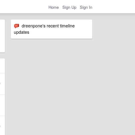
Home
Sign Up
Sign In
dreenpone's recent timeline
updates