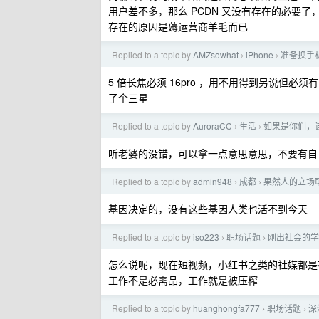
用户差不多，那么 PCDN 又没有存在的必要了
存在的原因是薅运营商羊毛而已
Replied to a topic by
AMZsowhat
iPhone
准备换手机
›
›
5 倍长焦必须 16pro ，用不用得到另说但
了个三星
Replied to a topic by
AuroraCC
生活
如果是你们，
›
›
听老婆的没错，可以拿一点意思意思，不要有自
Replied to a topic by
admin948
成都
果然人的立场
›
›
基因决定的，没有这些基因人类也活不到今天
Replied to a topic by
iso223
职场话题
刚出社会的学
›
›
怎么说呢，现在短视频，小红书之类的社媒都是
工作不是必需品，工作就是被压榨
Replied to a topic by
huanghongfa777
职场话题
深
›
›