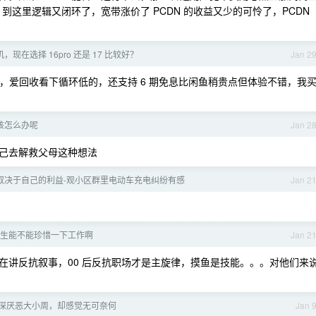
，到这里逻辑又闭环了，宽带涨价了 PCDN 的收益又少的可怜了，PCDN
，现在选择 16pro 还是 17 比较好？
Jan 2
必须有，爱回收看下循环低的，还支持 6 期免息比闲鱼稍贵点但体验不错，我
该怎么办呢
Jan 2
己去解救父母这种想法
取决于自己的利益-观小区群里电动车充电纠纷有感
Jan 2
生能不能珍惜一下工作啊
Jan 2
在讲反抗叙事，00 后反抗职场才是主旋律，摸鱼是技能。。。对他们来
深厌恶大小周，却感觉无可奈何
Jan 