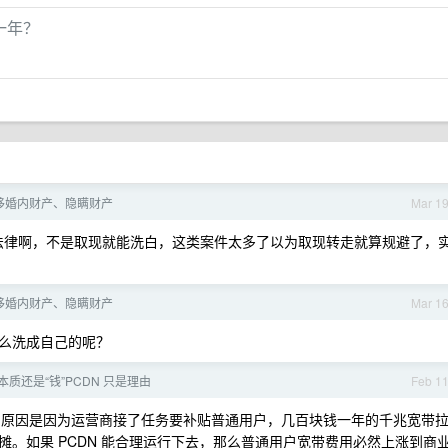
定一年？
移婚内财产、隐瞒财产
Mar 1
避法律啊，不是取现就能洗白，这类案件太多了以为取现转走就算规避了，
移婚内财产、隐瞒财产
Mar 1
么洗成自己的呢？
质还是“钱”PCDN 只是理由
Feb 1
这么贵的原因是因为运营商接了任务要补贴普通用户，几百块钱一年的千兆宽带
。如果 PCDN 能合理运行下去，那么普通用户宽带费用必然上涨到商