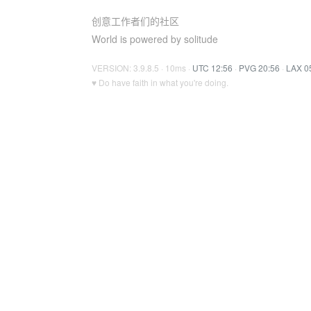
创意工作者们的社区
World is powered by solitude
VERSION: 3.9.8.5 · 10ms ·
UTC 12:56
·
PVG 20:56
·
LAX 0
♥ Do have faith in what you're doing.