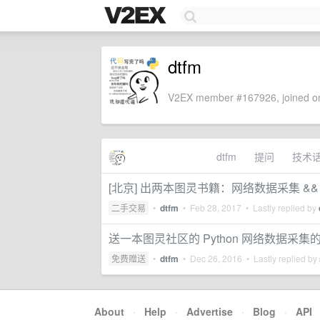
dtfm
V2EX member #167926, joined on
dtfm
提问
技术
[北京] 出两本图灵书籍：网络数据采集 && Fl
二手交易
•
dtfm
•
Feb 28, 2017
• Lastly replied by
送一本图灵社区的 Python 网络数据采集
免费赠送
•
dtfm
•
Dec 26, 2016
• Lastly replied by
About
·
Help
·
Advertise
·
Blog
·
API