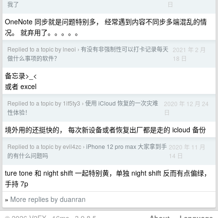
日
我了
OneNote 同步就是问题特别多， 经常遇到内容不同步多端混乱的情
况。 就弃用了。。。。。
Replied to a topic by lneoi
有没有非强制性可以打卡记录每天
2021 年 2 月
›
18 日
做什么事项的软件？
备忘录>_<
或者 excel
Replied to a topic by 1if5ty3
使用 iCloud 恢复的一次灾难
2020 年 12 月 24
›
日
性体验！
境外用的还挺快的， 每次新设备或者恢复出厂都是走的 icloud 备份
Replied to a topic by evil4zc
iPhone 12 pro max 大家拿到手
2020 年 11 月
›
14 日
的有什么问题吗
ture tone 和 night shift 一起特别黄，单独 night shift 反而有点偏绿，
手持 7p
More replies by duanran
»