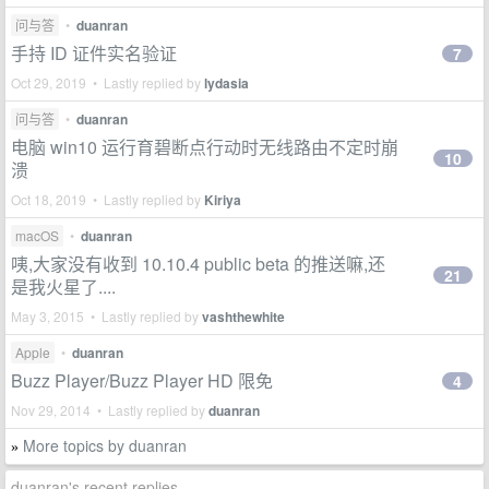
问与答
•
duanran
手持 ID 证件实名验证
7
Oct 29, 2019 • Lastly replied by
lydasia
问与答
•
duanran
电脑 win10 运行育碧断点行动时无线路由不定时崩
10
溃
Oct 18, 2019 • Lastly replied by
Kiriya
macOS
•
duanran
咦,大家没有收到 10.10.4 public beta 的推送嘛,还
21
是我火星了....
May 3, 2015 • Lastly replied by
vashthewhite
Apple
•
duanran
Buzz Player/Buzz Player HD 限免
4
Nov 29, 2014 • Lastly replied by
duanran
More topics by duanran
»
duanran's recent replies