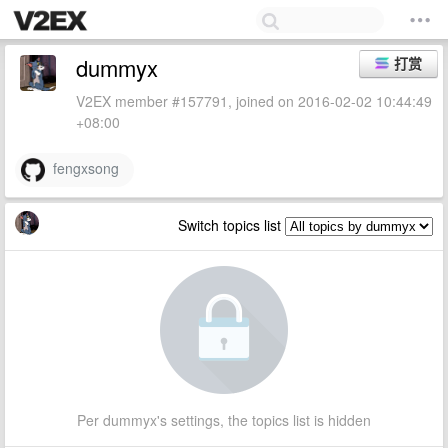
dummyx
打赏
V2EX member #157791, joined on 2016-02-02 10:44:49
+08:00
fengxsong
Switch topics list
Per dummyx's settings, the topics list is hidden