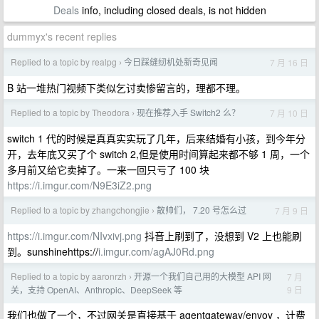
Deals
info, including closed deals, is not hidden
dummyx's recent replies
Replied to a topic by realpg
今日踩缝纫机处新奇见闻
7 月 16 日
›
B 站一堆热门视频下类似乞讨卖惨留言的，理都不理。
Replied to a topic by Theodora
现在推荐入手 Switch2 么？
7 月 10 日
›
switch 1 代的时候是真真实实玩了几年，后来结婚有小孩，到今年分
开，去年底又买了个 switch 2,但是使用时间算起来都不够 1 周，一个
多月前又给它卖掉了。一来一回只亏了 100 块
https://i.imgur.com/N9E3iZ2.png
Replied to a topic by zhangchongjie
散帅们， 7.20 号怎么过
7 月 9 日
›
https://i.imgur.com/NIvxivj.png
抖音上刷到了，没想到 V2 上也能刷
到。sunshinehttps://
i.imgur.com/agAJ0Rd.png
Replied to a topic by aaronrzh
开源一个我们自己用的大模型 API 网
7 月
›
9 日
关，支持 OpenAI、Anthropic、DeepSeek 等
我们也做了一个，不过网关是直接基于 agentgateway/envoy ，计费