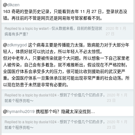
@
dikcen
163 奇葩的登录历史记录，只能看到去年 11 月 27 日，登录状态没
错。再往前的不管是网页还是网易账号管家都看不到。
Replied to a topic by wstart
仅从数据来看，目前的新型冠状
2020 年 1 月
›
27 日
病毒有多严重？
@
zdkmygod
这个病毒主要是传播能力太强，致病能力对于大部分年
轻人，体质好就可以抗过去，所以年轻人不必太惊慌。
但对中老年人，只要被传染就是个大问题。所以想象一下自己家里老
人被传染，自己会有多着急，就不难推断出，假设现在不严格控制，
全国医疗体系会承受多大的压力，很可能比收到援助前的武汉更严
重。全国医疗体系一旦集体承压就可能出现非常严重的社会动荡。所
以现在防患于未然是非常有必要的。
Replied to a topic by duola1024
想到了个价值几个亿的点子，
2020 年 1 月
›
23 日
就差个程序员啦～
@
hymanhu2019
携程那个吗？隐藏太深没找到…
Replied to a topic by duola1024
想到了个价值几个亿的点子，
2020 年 1 月
›
23 日
就差个程序员啦～