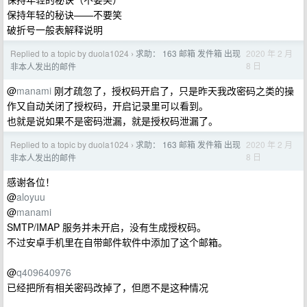
保持年轻的秘诀——不要笑
破折号一般表解释说明
Replied to a topic by duola1024
求助： 163 邮箱 发件箱 出现
2020 年 2 月
›
8 日
非本人发出的邮件
@
manami
刚才疏忽了，授权码开启了，只是昨天我改密码之类的操
作又自动关闭了授权码，开启记录里可以看到。
也就是说如果不是密码泄漏，就是授权码泄漏了。
Replied to a topic by duola1024
求助： 163 邮箱 发件箱 出现
2020 年 2 月
›
8 日
非本人发出的邮件
感谢各位！
@
aloyuu
@
manami
SMTP/IMAP 服务并未开启，没有生成授权码。
不过安卓手机里在自带邮件软件中添加了这个邮箱。
@
q409640976
已经把所有相关密码改掉了，但愿不是这种情况