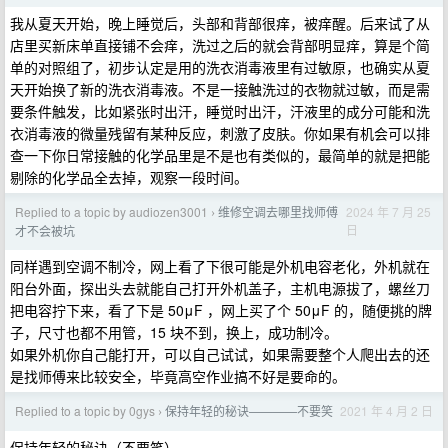
我从夏天开始，晚上睡觉后，头部和背部很痒，被痒醒。后来试了从
店里买新床单直接铺不会痒，洗过之后的就会背部明显痒，算是个简
单的对照组了，初步认定是用的洗衣消毒液里有过敏原，也确实从夏
天开始换了新的洗衣消毒液。不是一接触洗过的衣物就过敏，而是需
要条件触发，比如紧张时出汗，睡觉时出汗，汗液里的成分可能和洗
衣消毒液的微量残留有某种反应，刺激了皮肤。你如果有机会可以排
查一下你日常接触的化学品里是不是也有类似的，最简单的就是把能
剔除的化学品全去掉，观察一段时间。
Replied to a topic by audiozen3001
维修空调去哪里找师傅
2024 年 7 月 25
›
日
才不会被坑
同样遇到空调不制冷，网上看了下很可能是外机电容老化，外机就在
阳台外面，探出头去就能自己打开外机盖子，主机电源拔了，螺丝刀
把电容拧下来，看了下是 50μF ，网上买了个 50μF 的，随便挑的牌
子，尺寸也都不用管，15 块不到，换上，成功制冷。
如果外机你自己能打开，可以自己试试，如果需要整个人爬出去的还
是找师傅来比较安全，毕竟高空作业搞不好是要命的。
Replied to a topic by 0gys
保持年轻的秘诀————不要笑
2021 年 4 月 2 日
›
保持年轻的秘诀（不要笑）