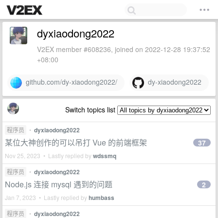
dyxiaodong2022
V2EX member #608236, joined on 2022-12-28 19:37:52
+08:00
github.com/dy-xiaodong2022/
dy-xiaodong2022
Switch topics list
程序员
•
dyxiaodong2022
某位大神创作的可以吊打 Vue 的前端框架
37
Nov 25, 2023 • Lastly replied by
wdssmq
程序员
•
dyxiaodong2022
Node.js 连接 mysql 遇到的问题
2
Jan 7, 2023 • Lastly replied by
humbass
程序员
•
dyxiaodong2022