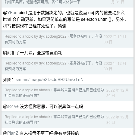
月 31 日
前端工具库，轻量级高可用，各位可以体验一下
@
YFun
bind 是用于数据绑定的，也就是说当 obj 内的值变动那么
html 会自动更新，如果更简单点的写法是 selector().html()，另外，
拼写错误现在已经在处理了，感谢
Replied to a topic by dyxiaodong2022
服务器被打了，有没
2022 年 12 月
›
30 日
有预防的方案
瞬间扣了十几块，全是带宽消耗
Replied to a topic by dyxiaodong2022
服务器被打了，有没
2022 年 12 月
›
30 日
有预防的方案
如图：
sm.ms/image/eXDsdoBR2UmGTnN
Replied to a topic by ahdark
靠年龄来营销自己是否已经成为
2022 年 12 月
›
30 日
社会舆论的正确导向？
@
so1ve
没太懂你意思，可以说具体一点吗
Replied to a topic by ahdark
靠年龄来营销自己是否已经成为
2022 年 12 月
›
30 日
社会舆论的正确导向？
@
PlanZ
有人操盘不至于吧😂有啥好操的