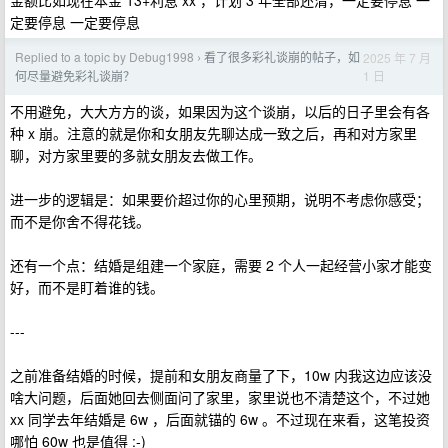
金额比如现在本金 13+利息 xx ，计划 3 年全部还清，一定要停息 一
定要停息 一定要停息
Replied to a topic by Debug1998
看了很多彩礼谈崩的帖子，如
2025 年 7 月
›
1 日
何尽量避免彩礼谈崩？
不用避免，大大方方的谈，如果因为这个谈崩，以后的日子里会有各
种 x 崩。注意的就是你和女朋友先聊达成一致之后，再和对方家里
聊，对方家里要的多就女朋友去做工作。
进一步的逻辑是：如果要价超过你的心里预期，说明不考虑你感受；
而不是你舍不得花钱。
还有一个点：结婚是组建一个家庭，需要 2 个人一起经营小家才能变
好，而不是盯着谁的钱。
---
之前准备结婚的时候，提前和女朋友商量了下，10w 内我这边应该没
啥大问题，后面她回去侧面问了家里，家里说也不清楚这个，不过她
xx 同学去年结婚是 6w ，后面就锚的 6w 。不过现在来看，这笔投资
哪怕 60w 也是值得 :-)