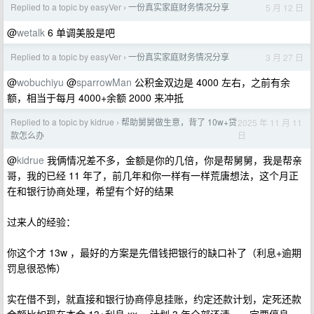
Replied to a topic by easyVer
一份真实家庭财务情况分享
5 月 12 日
›
@
wetalk
6 单调美股是吧
Replied to a topic by easyVer
一份真实家庭财务情况分享
3 月 27 日
›
@
wobuchiyu
@
sparrowMan
公积金双边是 4000 左右，之前有余
额，相当于每月 4000+余额 2000 来冲抵
Replied to a topic by kidrue
帮助舅舅做生意，背了 10w+贷
2025 年 11 月 11
›
日
款怎么办
@
kidrue
我俩情况差不多，金额是你的几倍，你是帮舅舅，我是帮亲
哥，我的已经 11 年了，前几年和你一样有一样荒唐想法，这个月正
在和银行协商处理，希望有个好的结果
过来人的经验：
你这个才 13w ，最好的方案是先借钱把银行的缺口补了（利息+逾期
罚息很恐怖）
实在借不到，就直接和银行协商停息挂账，约定还款计划，定死还款