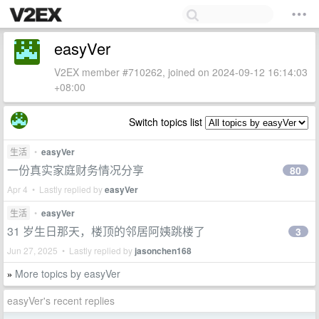
easyVer
V2EX member #710262, joined on 2024-09-12 16:14:03
+08:00
Switch topics list
生活
•
easyVer
一份真实家庭财务情况分享
80
Apr 4 • Lastly replied by
easyVer
生活
•
easyVer
31 岁生日那天，楼顶的邻居阿姨跳楼了
3
Jun 27, 2025 • Lastly replied by
jasonchen168
More topics by easyVer
»
easyVer's recent replies