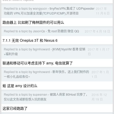
Replied to a topic by wangyucn
tinyFecVРN,集成了 UDPspeeder
2017 年
›
11 月 6 日
功能的 VРN,可以加速全流量(TCP/UDP/ICMP),开源项目
路由器上 比如刷了梅林固件的可以用么
Replied to a topic by JasonQs
免 root 防撤回 微信 QQ
2017 年 4 月 18 日
›
7.1.1 无效 Oneplus 3T 和 Nexus 6
Replied to a topic by fsgmhoward
[KVM] NyaVM 香港 促销
2017 年 1 月 17
›
日
+福利升级
联通和移动可以考虑支持下 amy, 电信就算了
Replied to a topic by fsgmhoward
新年快乐，送上我们制作的
2017 年 1 月
›
1 日
一枚小礼品给各位~
蛤 这是 amy 设计的么
Replied to a topic by supesman
被国人商家 80Host 坑惨了，
2016 年 12
›
月 19 日
仅以此文告诫那些想入坑的朋友
这家已经跑路了