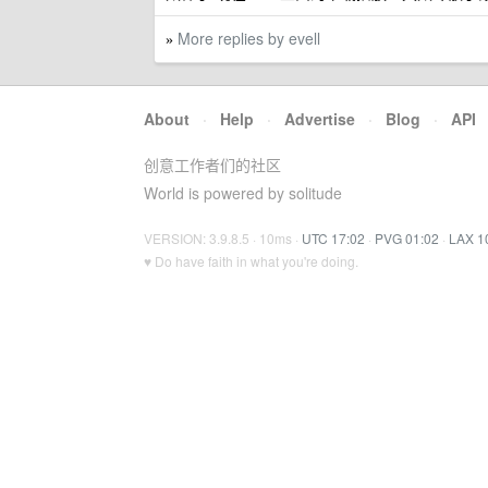
More replies by evell
»
About
·
Help
·
Advertise
·
Blog
·
API
创意工作者们的社区
World is powered by solitude
VERSION: 3.9.8.5 · 10ms ·
UTC 17:02
·
PVG 01:02
·
LAX 1
♥ Do have faith in what you're doing.