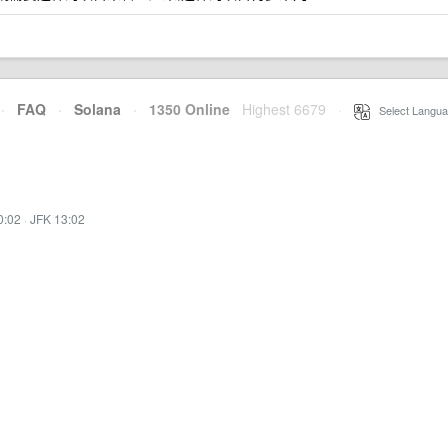
·
FAQ
·
Solana
·
1350 Online
Highest 6679
·
Select Langua
0:02
·
JFK 13:02