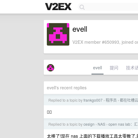
evell
V2EX member #650993, joined on
evell
提问
技术
evell's recent replies
Replied to a topic by
frankgo007
程序员
都在吐槽云
›
›
👍🏻
Replied to a topic by
cesign
NAS
open nas l
›
›
太棒了!现在 nas 上面的下载播放工具太零散