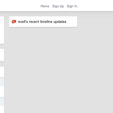
Home
Sign Up
Sign In
evell's recent timeline updates
4
3