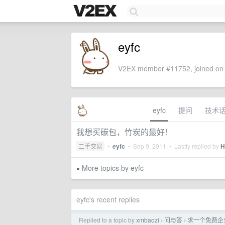
eyfc
V2EX member #11752, joined on 
eyfc
提问
技术
我想买碳包，竹炭的最好！
二手交易
•
eyfc
•
Sep 9, 2011
• Lastly replied by
H
More topics by eyfc
»
eyfc's recent replies
Replied to a topic by
xmbaozi
问与答
求一个免费企业
›
›