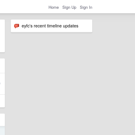
Home
Sign Up
Sign In
eyfc's recent timeline updates
1