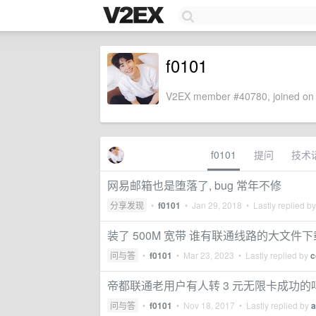
f0101
V2EX member #40780, joined on 
f0101
提问
技术
网易邮箱也是堕落了, bug 常年不修
分享发现
•
f0101
•
Jan 29, 2018
• Lastly replied b
装了 500M 宽带 谁有联通线路的大文件
问与答
•
f0101
•
Mar 23, 2023
• Lastly replied by
c
帝都联通老用户有人转 3 元无限卡成功的
问与答
•
f0101
•
Nov 18, 2017
• Lastly replied by
a