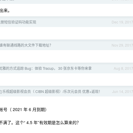
出来。
注册短信验证码功能实现
Dec 19, 201
宽带 谁有联通线路的大文件下载地址？
Nov 29, 201
优雅的方式追踪 Bug：体验 Tracup， 30 张京东卡等你来拿
Aug 8, 201
大促] 乐视超级影视会员（ CIBN 超级影视）/乐次元会员 优惠+返现！
Jun 14, 201
（ 2021 年 6 月到期）
还不满了。这个“ 4.5 年”有效期是怎么算来的？