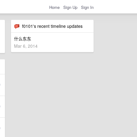
Home
Sign Up
Sign In
f0101's recent timeline updates
什么东东
Mar 6, 2014