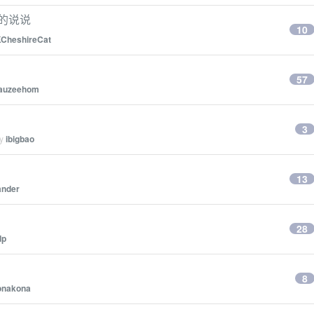
的说说
10
CheshireCat
57
auzeehom
3
by
ibigbao
13
ander
28
dp
8
onakona