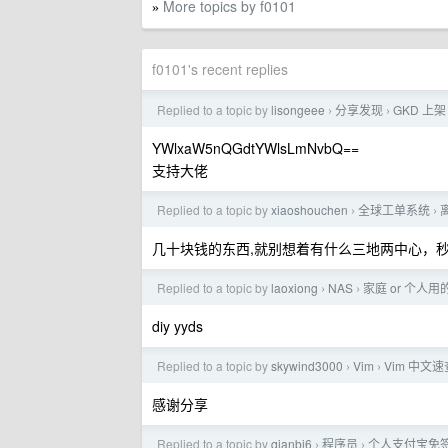
More topics by f0101
»
f0101's recent replies
Replied to a topic by
lisongeee
分享发现
GKD 上架
›
›
YWlxaW5nQGdtYWlsLmNvbQ==
支持大佬
Replied to a topic by
xiaoshouchen
全球工单系统
›
›
几十块钱的东西,就别想着有什么三地两中心，秒级
Replied to a topic by
laoxiong
NAS
家庭 or 个人
›
›
diy yyds
Replied to a topic by
skywind3000
Vim
Vim 中文速
›
›
感谢分享
Replied to a topic by
qianbi6
程序员
个人支付宝免签
›
›