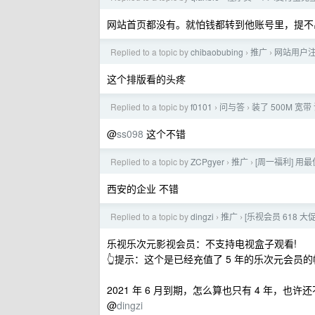
网站首页都没有。就怕钱都转到他账号里，提不
Replied to a topic by
chibaobubing
推广
网站用户
›
›
这个排版看的头疼
Replied to a topic by
f0101
问与答
装了 500M 
›
›
@
ss098
这个不错
Replied to a topic by
ZCPgyer
推广
[周一福利] 用最
›
›
西安的企业 不错
Replied to a topic by
dingzi
推广
[乐视会员 618 
›
›
乐视乐次元影视会员：不支持电视盒子观看!
👆提示：这个是已经充值了 5 年的乐次元会员的帐号
2021 年 6 月到期，怎么算也只有 4 年，也许
@
dingzi