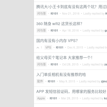
腾讯大/小王卡到底有没有这两个坑？用过
问与答
•
f0101
•
Nov 21, 2016
• Lastly replied by
K
360 随身 wifi2 这货长这样？
问与答
•
f0101
•
Apr 18, 2016
• Lastly replied by
g
国内有没有小内存 VPS？
1
VPS
•
f0101
•
Dec 6, 2015
• Lastly replied 
给父母买个笔记本 大家推荐一个！
问与答
•
f0101
•
Oct 28, 2015
• Lastly replied by
z
入门单反相机有没有推荐的哈
配件
•
f0101
•
May 9, 2015
• Lastly replied by
zjm
APP 发短信验证码，用哪家的服务比较好
Apple
•
f0101
•
Mar 28, 2015
• Lastly replied by
k