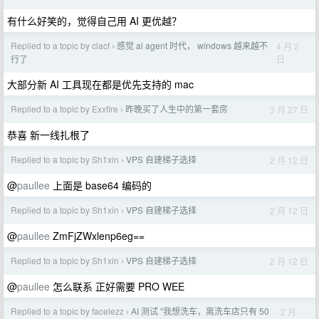
有什么好笑的，觉得自己用 AI 更优越？
Replied to a topic by clacf
感觉 ai agent 时代， windows 越来越不
4 月 2
›
日
行了
大部分新 AI 工具现在都是优先支持的 mac
Replied to a topic by Exxfire
昨晚买了人生中的第一套房
3 月 27 日
›
恭喜 新一线扎根了
Replied to a topic by Sh1xin
VPS 自建梯子选择
2 月 12 日
›
@
paullee
上面是 base64 编码的
Replied to a topic by Sh1xin
VPS 自建梯子选择
2 月 12 日
›
@
paullee
ZmFjZWxlenp6eg==
Replied to a topic by Sh1xin
VPS 自建梯子选择
2 月 12 日
›
@
paullee
怎么联系 正好需要 PRO WEE
Replied to a topic by facelezz
AI 测试 "我想洗车，离洗车店只有 50
2 月
›