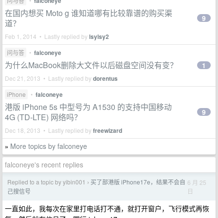
问与答
•
falconeye
在国内想买 Moto g 谁知道哪有比较靠谱的购买渠
9
道？
Feb 1, 2014 • Lastly replied by
lsylsy2
问与答
•
falconeye
为什么MacBook删除大文件以后磁盘空间没有变？
1
Dec 21, 2013 • Lastly replied by
dorentus
iPhone
•
falconeye
港版 iPhone 5s 中型号为 A1530 的支持中国移动
9
4G (TD-LTE) 网络吗？
Dec 18, 2013 • Lastly replied by
freewizard
More topics by falconeye
»
falconeye's recent replies
Replied to a topic by yibin001
买了部港版 iPhone17e，结果不会自
6 月 25
›
日
己搜信号
一直如此，我每次在家里打电话打不通，就打开窗户，飞行模式再恢