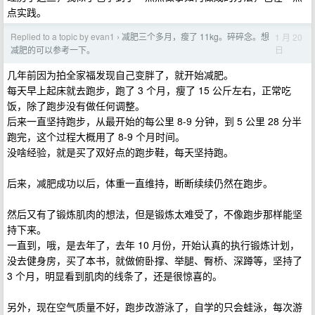
点实践。
Replied to a topic by evan1
减肥三个多月，瘦了 11kg。碎碎念。想
1 月 20
›
日
减肥的可以参考一下。
几年前因为拍全家福发现自己变胖了，就开始减肥。
每天早上起床就去跑步，跑了 3 个月，瘦了 15 公斤左右，正常吃
饭，除了跑步没有做任何调整。
后来一直坚持跑步，从最开始的每公里 8-9 分钟，到 5 公里 28 分半
跑完，这个过程大概用了 8-9 个月时间。
没啥经验，就是买了双好点的跑步鞋，每天坚持跑。
后来，减肥成功以后，体重一直维持，断断续续仍然在跑步。
然后又有了锻炼肌肉的想法，但是锻炼太难受了，不像跑步那样能坚
持下来。
一直到，哦，是去年了，去年 10 月份，开始认真的执行锻炼计划，
没去健身房，买了本书，就做俯卧撑、举腿、臀桥、深蹲等，坚持了
3 个月，明显看到肌肉的线条了，还是很惊喜的。
另外，现在空气质量不好，跑步改游泳了，自学的只会蛙泳，每次游