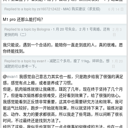
Replied to a topic by zs1607212422
MAC 购买建议（求支招)
6 月 14 日
›
M1 pro 还那么能打吗？
Replied to a topic by Bologna
1 月 20 号失业， 2 月 1 号离婚，还有
2 月 3
›
日
更快的吗（二）
我只能说，遇到一个合适的，能陪你一直走到底的人，真的很难。愿
你终能找到。
Replied to a topic by evan1
减肥三个多月，瘦了 11kg。碎碎念。想
1 月 20
›
日
减肥的可以参考一下。
@
evan1
我感觉自己意志力其实也一般，只是跑步给我了很强的满足
感，感觉有点上瘾，或者是养成了习惯。
但是，肌肉锻炼就很让我痛苦，蹉跎了几年，现在终于坚持了几个月
了，但是每次锻炼都会很难受，还好看到效果了，给了很强的信心。
我感觉能看到正反馈非常重要，这其中也需要研究方法和效率。我可
能运气比较好，跑步一开始就有效果，所以就坚持下来了。锻炼对姿
态、动作、发力的要求都很高，所以我走了些弯路，所以间断了很长
时间，不过最终还是找到方法了。
经历了这些，我似乎也学到了一点点做事如何做成的方法，也在一点