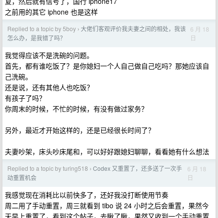
复，然后就有信号了，国行 iphone17
之前用的其它 iphone 也是这样
Replied to a topic by 5boy
大佬们客观评价我夫妻之间的相处，我该
6 月 18
›
日
怎么办，是我错了吗？
我觉得应该不是洗碗的问题。
首先，都有谁吃饭了？是你媳妇一个人自己做自己吃吗？那她应该自
己洗碗。
还是说，还有其他人也吃饭？
有孩子了吗？
你周末的时候，不忙的时候，有没有做过家务？
另外，最近才开始这样的，还是已经很长时间了？
夫妻吵架，床头吵床尾和，可以好好跟媳妇聊聊，看看她有什么想法
Replied to a topic by turing518
Codex 又重置了，还多送了一次手
6 月 18
›
日
动重置机会
我感觉现在消耗比以前快多了，还好我没打断使用节奏
周二用了手动重置，周三就看到 tibo 说 24 小时之后会重置，果然今
天早上重置了，看到这个帖子，去瞅了瞅，果然又收到一个手动重置