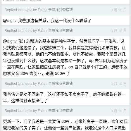
Replied to a topic by Falls
亲戚找我爸借钱
3 月 10 日
›
@
digitv
我爸那边有关系，我这一代没什么联系了
Replied to a topic by Falls
亲戚找我爸借钱
3 月 10 日
›
@
digitv
我江苏那边的基本都是独生子女，然后我问了一下我爸，说
只找我们这边借了，我爸姊妹三个，我其实是觉得他们如果贷款，让
我爸贴息都可以，他们也不给看账本，啥也不披露，我那个堂哥这几
年也没赚到什么钱，这次基本就是梭哈一把了，op 去年因为老家房子
一直在阴跌，让家里把自住房卖了，op 自己就是个打工的，想都不敢
想拿父亲 80w 去创业，别说 500w 了
Replied to a topic by Falls
亲戚找我爸借钱
3 月 10 日
›
我爸估计是劝不回来了，这样还不如不卖房子了，房子继续跌在跌一
半，这样借钱直接全亏了
Replied to a topic by Falls
亲戚找我爸借钱
3 月 10 日
›
更新一下，问了我爸是一共要借 80w ，老家的房子一直跌，去年劝我
爸把老家的房子卖了，让他做一些资产配置，我老家是个人口净流出