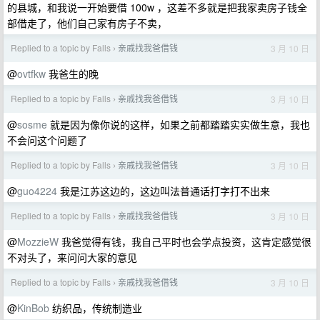
的县城，和我说一开始要借 100w ，这差不多就是把我家卖房子钱全
部借走了，他们自己家有房子不卖，
Replied to a topic by Falls
亲戚找我爸借钱
3 月 10 日
›
@
ovtfkw
我爸生的晚
Replied to a topic by Falls
亲戚找我爸借钱
3 月 10 日
›
@
sosme
就是因为像你说的这样，如果之前都踏踏实实做生意，我也
不会问这个问题了
Replied to a topic by Falls
亲戚找我爸借钱
3 月 10 日
›
@
guo4224
我是江苏这边的，这边叫法普通话打字打不出来
Replied to a topic by Falls
亲戚找我爸借钱
3 月 10 日
›
@
MozzieW
我爸觉得有钱，我自己平时也会学点投资，这肯定感觉很
不对头了，来问问大家的意见
Replied to a topic by Falls
亲戚找我爸借钱
3 月 10 日
›
@
KinBob
纺织品，传统制造业