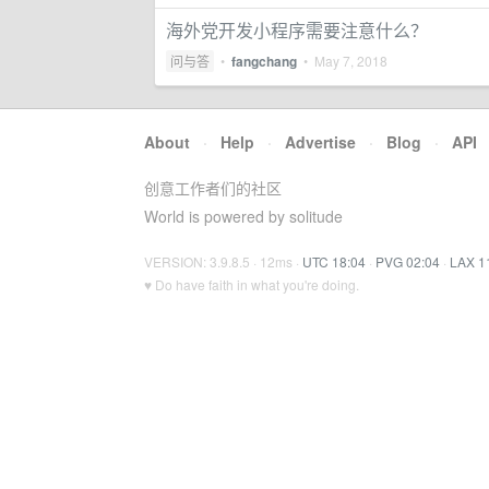
海外党开发小程序需要注意什么？
问与答
•
fangchang
•
May 7, 2018
About
·
Help
·
Advertise
·
Blog
·
API
创意工作者们的社区
World is powered by solitude
VERSION: 3.9.8.5 · 12ms ·
UTC 18:04
·
PVG 02:04
·
LAX 1
♥ Do have faith in what you're doing.