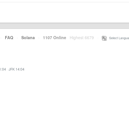
·
FAQ
·
Solana
·
1107 Online
Highest 6679
·
Select Langua
1:04
·
JFK 14:04