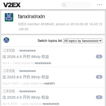
fanxinxinxin
V2EX member #338045, joined on 2018-08-02 16:43:15
+08:00
Switch topics list
二手交易
•
fanxinxinxin
出 2026.4.9 开的 88vip 权益
1
Apr 8 • Lastly replied by
fanxinxinxin
二手交易
•
fanxinxinxin
出 2025.8.6 开的 88vip 权益
3
Aug 6, 2025 • Lastly replied by
robin001
二手交易
•
fanxinxinxin
出 2025.4.9 开的 88vip 权益
1
Apr 8, 2025 • Lastly replied by
fanxinxinxin