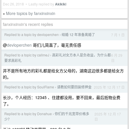
Dec 26, 2018 • Lastly replied by
Akikiki
More topics by fanxinxinxin
»
fanxinxinxin's recent replies
Replied to a topic by devloperchen
结婚 12 年准备离婚了
7 月 1 日
›
@
devloperchen
哥们儿简直了，毫无责任感
Replied to a topic by callmeJ
高彩礼对女方本人是负收益，为什么都
6 月 29
›
日
要求高彩礼
并不是所有地方的彩礼都是给女方父母的，湖南这边很多都是给女方
的。
Replied to a topic by SoulFlame
请教如何要回装修押金
2025 年 12 月 17 日
›
长沙，个人经历：12345 、住建都没用，要不回来，最后抵物业费
了。
Replied to a topic by Donahue
你们的千兆宽带价格多
2025 年 12 月 17
›
日
少？