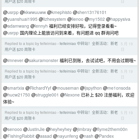
日
用户送 $20 周限卡
@
usrpp
@
kkwwuuww
@
kmephisto
@
shen13176101
@
yuanshuai1995
@
lizhesystem
@
lienoo
@
my1502
@
happysiva
@
adamwang
@
lennyh
福利已经安排好啦，记得登录看看~
@
usrpp
国内理论上能放访问到来着，有问题进 qq 群询问吧
Replied to a topic by feifeimiao
feifeimiao 中转站！全新活动：新老
5 月 19
›
日
用户送 $20 周限卡
@
imnever
@
sakuramonster
福利已到账，去试试吧，不用会过期哦~
Replied to a topic by feifeimiao
feifeimiao 中转站！全新活动：新老
5 月 19
›
日
用户送 $20 周限卡
@
smartxia
@
RichardYyf
@
mouseman
@
ljspython
@
me1onsoda
@
hucw21750
@
struggle001
@
Nexone
已补上 $20 注册福利，欢迎
体验~
Replied to a topic by feifeimiao
feifeimiao 中转站！全新活动：新老
5 月 19
›
日
用户送 $20 周限卡
@
senooo
@
JustinJie
@
heyheyhey
@
jimbray
@
flyme2them00n
@
FishingRabbit
@
assad
@
nayunfeng
@
nash
@
Pandex