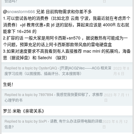
日
合适吗？
@
snowstorm666
兄弟 目前购物需求和你差不多
1.可以尝试各地的消费券（比如北京 云南 宁波，我最近就在考虑弄个
消费券）+jd 教育优惠+卖 jd 送的鼠标，算起来应该是 4000R 左右就
能拿下 16+256 的
2.扩容的话 一般大家是用阿卡西斯+sn570 ，据说散热有可能成为一
个问题，预算充足的话上阿卡西斯那款带风扇的雷电硬盘盒
3.如果对速度要求不高我看到有人直接推荐 mac mini 的拓展坞，海备
思（据说掉盘）和 Satechi （缺货）
Replied to a topic by OysterQAQ
[开源]ACG2Vec——ACG 相关深
2023 年 8
›
月 6 日
度学习应用（以图搜图、插画评分、文本搜图等）
生蚝！
Replied to a topic by 7897894
我感觉我快要抑郁了，求推荐
2023 年 7 月 11
›
日
心理学的书
罗兰·米勒《亲密关系》
Replied to a topic by SixPi
请教, 有什么办法获得电脑的详细
2023 年 6 月 12
›
日
信息?