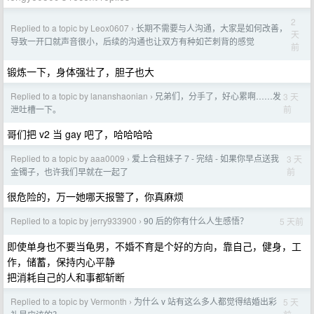
2
Replied to a topic by Leox0607
长期不需要与人沟通，大家是如何改善，
›
天
导致一开口就声音很小，后续的沟通也让双方有种如芒刺背的感觉
前
锻炼一下，身体强壮了，胆子也大
Replied to a topic by lananshaonian
兄弟们，分手了，好心累啊……发
3 天
›
前
泄吐槽一下。
哥们把 v2 当 gay 吧了，哈哈哈哈
Replied to a topic by aaa0009
爱上合租妹子 7 - 完结 - 如果你早点送我
3 天
›
前
金镯子，也许我们早就在一起了
很危险的，万一她哪天报警了，你真麻烦
Replied to a topic by jerry933900
90 后的你有什么人生感悟？
5 天前
›
即使单身也不要当龟男，不婚不育是个好的方向，靠自己，健身，工
作，储蓄，保持内心平静
把消耗自己的人和事都斩断
Replied to a topic by Vermonth
为什么 v 站有这么多人都觉得结婚出彩
5 天
›