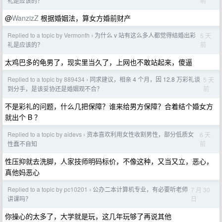
前
礼是应该的？
@
WanzizZ
根据婚姻法，算女方婚前财产
Replied to a topic by Vermonth
为什么 v 站有这么多人都觉得结婚出彩
5 天
›
前
礼是应该的？
太鸡巴多的龟男了，现实里当久了，上网也不敢站起来，傻逼
Replied to a topic by 889434
同求建议，相亲 4 个月，因 12.8 万彩礼谈
5 天
›
前
到分手，是该妥协还是婚姻观不合？
不是彩礼的问题，什么几把保障？谁来给男方保障？合着结个婚女方
就出个 B ？
Replied to a topic by aidevs
资本喜欢利用女性收割男性，部分低质女
6 天
›
前
性蠢不自知
性压抑就去洗脚，人家技师明码标价，不像这种，又当又立，恶心，
真他妈恶心
Replied to a topic by pc10201
公办二本计算机专业，有必要听老师
7 月 30
›
日
讲课吗？
你操心的太多了，大学就是玩，这几年玩够了再说其他