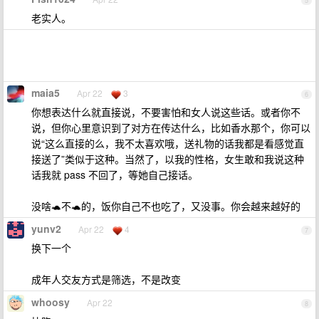
5
老实人。
maia5
Apr 22
3
6
你想表达什么就直接说，不要害怕和女人说这些话。或者你不
说，但你心里意识到了对方在传达什么，比如香水那个，你可以
说“这么直接的么，我不太喜欢哦，送礼物的话我都是看感觉直
接送了”类似于这种。当然了，以我的性格，女生敢和我说这种
话我就 pass 不回了，等她自己接话。
没啥🐢不🐢的，饭你自己不也吃了，又没事。你会越来越好的
yunv2
Apr 22
4
7
换下一个
成年人交友方式是筛选，不是改变
whoosy
Apr 22
8