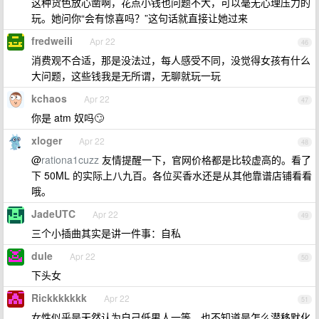
这种货色放心凿啊，花点小钱也问题不大，可以毫无心理压力的
玩。她问你“会有惊喜吗？”这句话就直接让她过来
fredweili
Apr 22
46
消费观不合适，那是没法过，每人感受不同，没觉得女孩有什么
大问题，这些钱我是无所谓，无聊就玩一玩
kchaos
Apr 22
47
你是 atm 奴吗🙄
xloger
Apr 22
48
@
rationa1cuzz
友情提醒一下，官网价格都是比较虚高的。看了
下 50ML 的实际上八九百。各位买香水还是从其他靠谱店铺看看
哦。
JadeUTC
Apr 22
49
三个小插曲其实是讲一件事：自私
dule
Apr 22
50
下头女
Rickkkkkkk
Apr 22
51
女性似乎是天然认为自己低男人一等，也不知道是怎么潜移默化