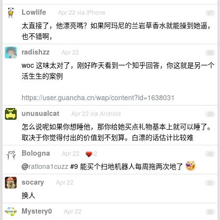
Lowlife
Apr 22 via iPhone
27
太直接了，他漂亮嗎？如果阿玛尼的兰岩草香水就能操到她逼，
也不错啊，
radishzz
Apr 22
28
woc 这味太对了，刚好昨天看到一个知乎回答，你这就是另一个
活生生的案例
https://user.guancha.cn/wap/content?id=1638031
unusualcat
Apr 22 via Android
29
怎么说呢如果你想睡他，那你给她买点礼物基本上就可以睡了。
取决于你觉得付出的价值划不划算。白漂的话估计比较难
Bologna
Apr 22
2
30
@
rationa1cuzz
#9 能买个扫地机器人每周拖两次地了
socary
Apr 22
31
换人
Mystery0
Apr 22
32