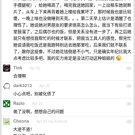
手摸腿呢），给她喝高了，喝完我送她回家，一上出租车她就断
片了，从车上下来再背着她上楼给我累坏了，那时候我也是比较
傻，一晚上啥也没做睡到天亮。。。第二天早上估计是酒醒了也
理性了，她说她对男朋友的要求很高怎么怎么，我当下有些打退
堂鼓溜了，之后偶尔也约饭，但是关系没有进一步了，再之后她
就只有想找我帮忙的时候才联系，把我当工具人的感觉，帮完忙
她说请我吃饭还是我跑特别远去她那里吃，后来我们就不联系
了，跟你这挺像，不过她花钱倒是不小气，只是确实年纪比我大
点考虑比较多吧，我的实力肯定是没法打动这种姐姐的
Tink
Apr 22
37
合理啊
dark3212
Apr 22
38
小心点吧，别被化债了
Razio
Apr 22
39
凿了没啊，想想自己的问题
Cheons
Apr 22 via Android
40
大逆不道！