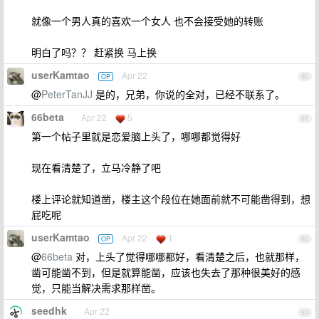
就像一个男人真的喜欢一个女人 也不会接受她的转账
明白了吗？？ 赶紧换 马上换
userKamtao
Apr 22
OP
90
@
PeterTanJJ
是的，兄弟，你说的全对，已经不联系了。
66beta
Apr 22
5
91
第一个帖子里就是恋爱脑上头了，哪哪都觉得好
现在看清楚了，立马冷静了吧
楼上评论就知道凿，楼主这个段位在她面前就不可能凿得到，想
屁吃呢
userKamtao
Apr 22
1
OP
92
@
66beta
对，上头了觉得哪哪都好，看清楚之后，也就那样，
凿可能凿不到，但是就算能凿，应该也失去了那种很美好的感
觉，只能当解决需求那样凿。
seedhk
Apr 22
93