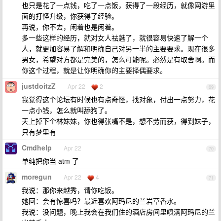
也只是花了一点钱，吃了一点饭，获得了一段经历，就像网游里
面的打怪升级，你获得了经验。
再说，你不去，闲着也是闲着。
多一些这样的经历，就对女人祛魅了，就很容易快速了解一个
人，就更加容易了解和明确自己对另一半的主要要求。现在很多
男女，希望对方都是完美的，怎么可能呢。必然是有取舍啊。而
你这个过程，就是让你明确你的主要择偶要求。
justdoitzZ
Apr 22
2
69
我觉得这个论坛有时候也有点奇怪，找对象，付出一点努力，花
一点小钱，怎么就叫舔狗了。
天上掉下个林妹妹，你也得张嘴不是，想不劳而获，得到妹子，
只有梦里有
Cmdhelp
Apr 22
70
单纯把你当 atm 了
moregun
Apr 22
4
71
我说：那你来越秀，请你吃饭。
她回：会有惊喜吗？最近喜欢阿玛尼的兰岩草香水。
我说：没问题，晚上我会在我们住的酒店房间里喷满阿玛尼的兰