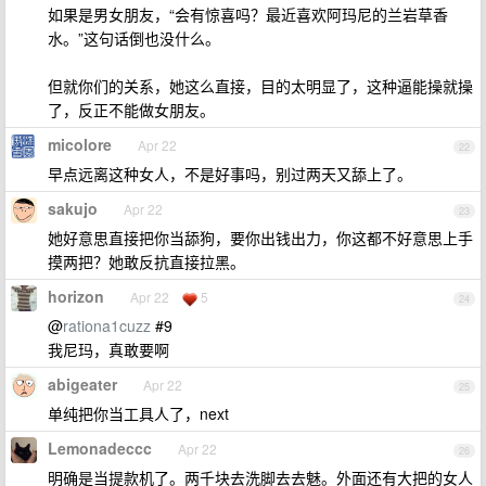
如果是男女朋友，“会有惊喜吗？最近喜欢阿玛尼的兰岩草香
水。”这句话倒也没什么。
但就你们的关系，她这么直接，目的太明显了，这种逼能操就操
了，反正不能做女朋友。
micolore
Apr 22
22
早点远离这种女人，不是好事吗，别过两天又舔上了。
sakujo
Apr 22
23
她好意思直接把你当舔狗，要你出钱出力，你这都不好意思上手
摸两把？她敢反抗直接拉黑。
horizon
Apr 22
5
24
@
rationa1cuzz
#9
我尼玛，真敢要啊
abigeater
Apr 22
25
单纯把你当工具人了，next
Lemonadeccc
Apr 22
26
明确是当提款机了。两千块去洗脚去去魅。外面还有大把的女人