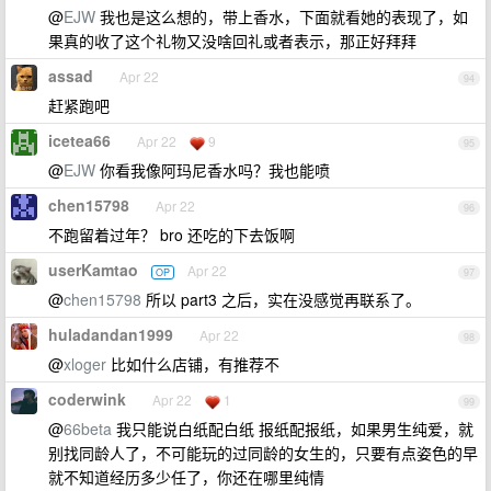
@
EJW
我也是这么想的，带上香水，下面就看她的表现了，如
果真的收了这个礼物又没啥回礼或者表示，那正好拜拜
assad
Apr 22
94
赶紧跑吧
icetea66
Apr 22
9
95
@
EJW
你看我像阿玛尼香水吗？我也能喷
chen15798
Apr 22
96
不跑留着过年？ bro 还吃的下去饭啊
userKamtao
Apr 22
OP
97
@
chen15798
所以 part3 之后，实在没感觉再联系了。
huladandan1999
Apr 22
98
@
xloger
比如什么店铺，有推荐不
coderwink
Apr 22
1
99
@
66beta
我只能说白纸配白纸 报纸配报纸，如果男生纯爱，就
别找同龄人了，不可能玩的过同龄的女生的，只要有点姿色的早
就不知道经历多少任了，你还在哪里纯情