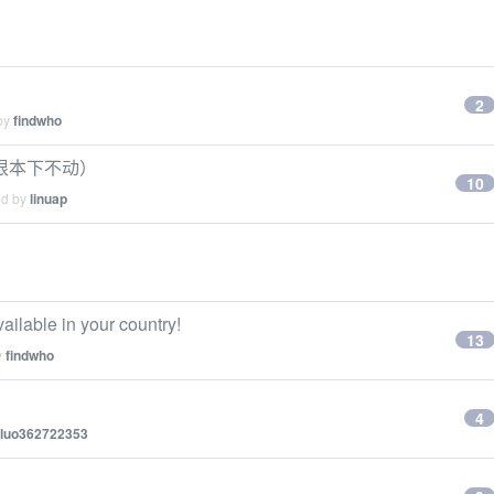
2
 by
findwho
 根本下不动）
10
ed by
linuap
able in your country!
13
y
findwho
4
luo362722353