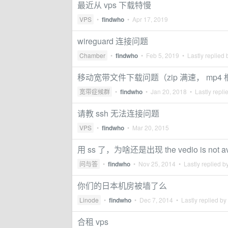
最近从 vps 下载特慢
VPS
•
findwho
•
Apr 17, 2019
wireguard 连接问题
Chamber
•
findwho
•
Feb 5, 2019
• Lastly replied
移动宽带文件下载问题（zip 满速， mp4
宽带症候群
•
findwho
•
Jan 20, 2018
• Lastly repli
请教 ssh 无法连接问题
VPS
•
findwho
•
Mar 20, 2015
用 ss 了，为啥还是出现 the vedio is not avail
问与答
•
findwho
•
Nov 25, 2014
• Lastly replied b
你们的日本机房被墙了么
Linode
•
findwho
•
Dec 7, 2014
• Lastly replied by
合租 vps