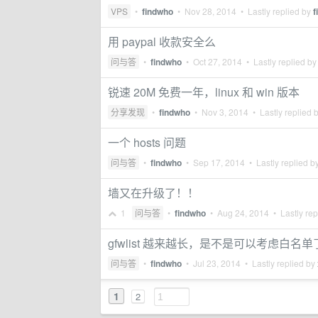
VPS
•
findwho
•
Nov 28, 2014
• Lastly replied by
f
用 paypal 收款安全么
问与答
•
findwho
•
Oct 27, 2014
• Lastly replied b
锐速 20M 免费一年，linux 和 win 版本
分享发现
•
findwho
•
Nov 3, 2014
• Lastly replied 
一个 hosts 问题
问与答
•
findwho
•
Sep 17, 2014
• Lastly replied b
墙又在升级了！！
1
问与答
•
findwho
•
Aug 24, 2014
• Lastly rep
gfwlist 越来越长，是不是可以考虑白名单
问与答
•
findwho
•
Jul 23, 2014
• Lastly replied by
1
2