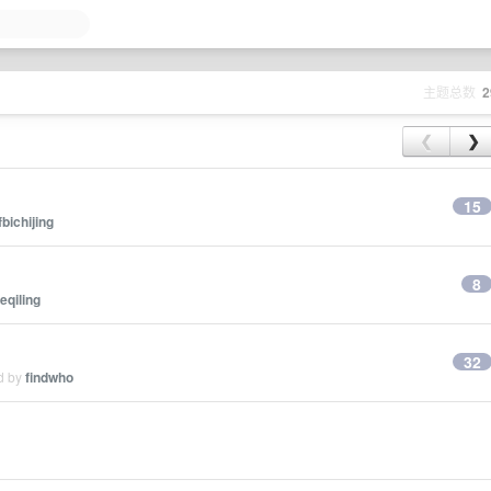
主题总数
2
❮
❯
15
fbichijing
8
eqiling
32
ed by
findwho