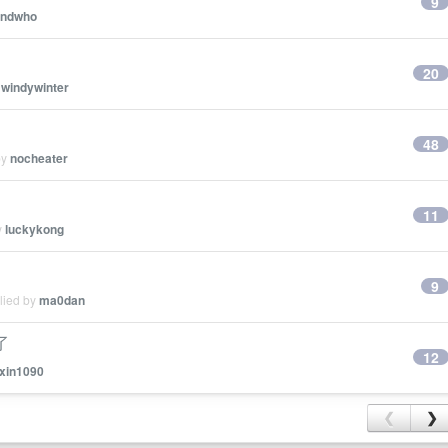
9
indwho
20
y
windywinter
48
by
nocheater
11
y
luckykong
9
lied by
ma0dan
了
12
xin1090
❮
❯