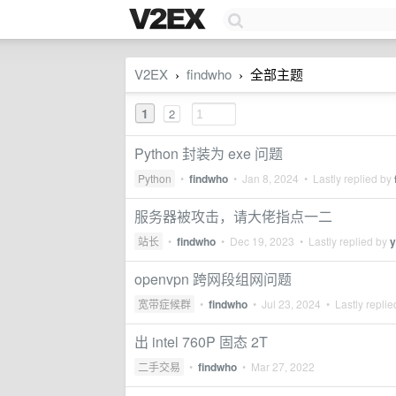
V2EX
findwho
全部主题
›
›
1
2
Python 封装为 exe 问题
Python
•
findwho
•
Jan 8, 2024
• Lastly replied by
服务器被攻击，请大佬指点一二
站长
•
findwho
•
Dec 19, 2023
• Lastly replied by
y
openvpn 跨网段组网问题
宽带症候群
•
findwho
•
Jul 23, 2024
• Lastly repli
出 intel 760P 固态 2T
二手交易
•
findwho
•
Mar 27, 2022