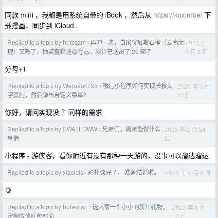
同款 mini ，我都是用系统自带的 iBook ，然后从
https://kox.moe/
下
载漫画，同步到 iCloud .
Replied to a topic by herozzm
再冲一次，自家突尼斯石榴（云南大
2023 年
›
9 月 8 日
理）又熟了，抽奖整箱送😋👌🧺，累计已送出了 20 箱了
分母+1
Replied to a topic by Weixiao0725
微信小程序如何实现长按文
2023 年 3 月
›
30 日
字复制，然后弹出自定义菜单？
你好，请问实现没 ？同样的需求
Replied to a topic by SWALLOWW
兄弟们，周末能做什么
2023 年 2 月 24
›
日
事情
小程序 - 游侠客，看你附近有没有那种一天游的，没事可以溜达溜达
Replied to a topic by xiaoleis
彩礼谈好了， 准备结婚啦。
2023 年 2 月 9 日
›
🍋
Replied to a topic by huhexian
送大家一个小小的新年礼物，
2023 年 1 月
›
12 日
定制微信红包封面