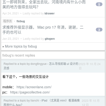
五一即将到来，全家出去玩，河南境内有什么小而
5
美的地方值得去玩吗？
Apr 24, 2021 • Lastly replied by
idrawer
程序员
•
fixbug
求推荐外接显示器， Mac pro 17 年滴，谢谢，二
3
手的也可以
Jan 23, 2021 • Lastly replied by
gitopen
More topics by fixbug
»
fixbug's recent replies
Replied to a topic by dongtingyue
怎么寻找前端 ui 设计的
2023 年 10 月 24
›
日
灵感
看下这个，一些场景的交互设计
mobile：
https://screenlane.com/
pc：
https://pagecollective.com/
Replied to a topic by lianchi
iPad （尤其是 mini）看漫画推
2023 年 10 月
›
12 日
荐用什么 App？