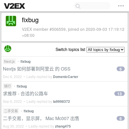
fixbug
V2EX member #506559, joined on 2020-09-03 17:19:12
+08:00
Switch topics list
Next.js
•
fixbug
Nextjs 如何部署到阿里云 的 OSS
6
Dec 6, 2022 • Lastly replied by
DomenicCarter
骑行
•
fixbug
求推荐 - 合适的公路车
13
Sep 6, 2022 • Lastly replied by
la9998372
二手交易
•
fixbug
二手交易，显示屏， Mac Mc007 出售
6
Aug 30, 2022 • Lastly replied by
zhang475