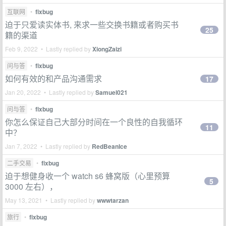
互联网
•
fixbug
迫于只爱读实体书, 来求一些交换书籍或者购买书
25
籍的渠道
Feb 9, 2022 • Lastly replied by
XiongZaizi
问与答
•
fixbug
如何有效的和产品沟通需求
17
Jan 20, 2022 • Lastly replied by
Samuel021
问与答
•
fixbug
你怎么保证自己大部分时间在一个良性的自我循环
11
中？
Jan 7, 2022 • Lastly replied by
RedBeanIce
二手交易
•
fixbug
迫于想健身收一个 watch s6 蜂窝版（心里预算
5
3000 左右），
May 13, 2021 • Lastly replied by
wwwtarzan
旅行
•
fixbug