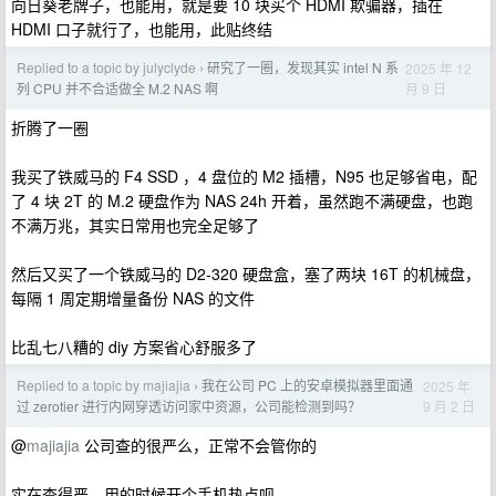
向日葵老牌子，也能用，就是要 10 块买个 HDMI 欺骗器，插在
HDMI 口子就行了，也能用，此贴终结
Replied to a topic by julyclyde
研究了一圈，发现其实 intel N 系
2025 年 12
›
月 9 日
列 CPU 并不合适做全 M.2 NAS 啊
折腾了一圈
我买了铁威马的 F4 SSD ，4 盘位的 M2 插槽，N95 也足够省电，配
了 4 块 2T 的 M.2 硬盘作为 NAS 24h 开着，虽然跑不满硬盘，也跑
不满万兆，其实日常用也完全足够了
然后又买了一个铁威马的 D2-320 硬盘盒，塞了两块 16T 的机械盘，
每隔 1 周定期增量备份 NAS 的文件
比乱七八糟的 diy 方案省心舒服多了
Replied to a topic by majiajia
我在公司 PC 上的安卓模拟器里面通
2025 年
›
9 月 2 日
过 zerotier 进行内网穿透访问家中资源，公司能检测到吗？
@
majiajia
公司查的很严么，正常不会管你的
实在查得严，用的时候开个手机热点呗