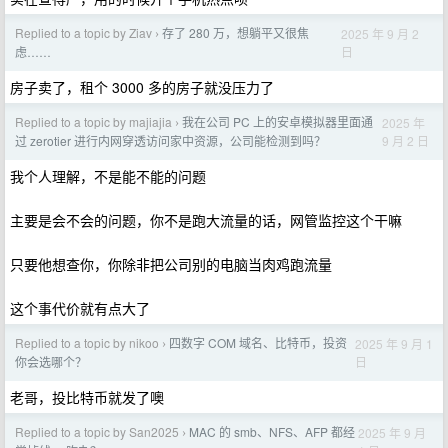
Replied to a topic by Ziav
存了 280 万，想躺平又很焦
2025 年 9 月 2
›
日
虑……
房子卖了，租个 3000 多的房子就没压力了
Replied to a topic by majiajia
我在公司 PC 上的安卓模拟器里面通
2025 年
›
9 月 2 日
过 zerotier 进行内网穿透访问家中资源，公司能检测到吗？
我个人理解，不是能不能的问题
主要是会不会的问题，你不是跑大流量的话，网管监控这个干嘛
只要他想查你，你除非把公司别的电脑当肉鸡跑流量
这个事代价就有点大了
Replied to a topic by nikoo
四数字 COM 域名、比特币，投资
2025 年 9 月 1
›
日
你会选哪个？
老哥，投比特币就发了噢
Replied to a topic by San2025
MAC 的 smb、NFS、AFP 都经
2025 年 9 月
›