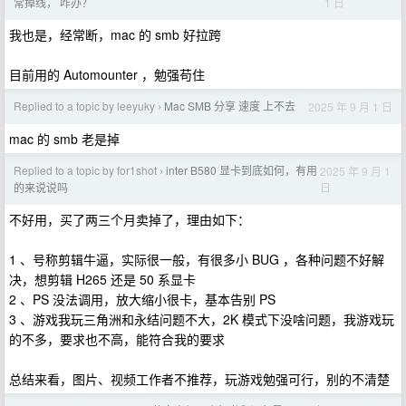
1 日
常掉线， 咋办？
我也是，经常断，mac 的 smb 好拉跨
目前用的 Automounter ，勉强苟住
Replied to a topic by leeyuky
Mac SMB 分享 速度 上不去
2025 年 9 月 1 日
›
mac 的 smb 老是掉
Replied to a topic by for1shot
inter B580 显卡到底如何，有用
2025 年 9 月 1
›
日
的来说说吗
不好用，买了两三个月卖掉了，理由如下：
1 、号称剪辑牛逼，实际很一般，有很多小 BUG ，各种问题不好解
决，想剪辑 H265 还是 50 系显卡
2 、PS 没法调用，放大缩小很卡，基本告别 PS
3 、游戏我玩三角洲和永结问题不大，2K 模式下没啥问题，我游戏玩
的不多，要求也不高，能符合我的要求
总结来看，图片、视频工作者不推荐，玩游戏勉强可行，别的不清楚