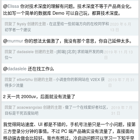
@
Elissa
你对技术深度的理解有问题。技术深度不等于产品商业化。
比如写一个简单的数据库 Demo 可以自己玩，都算技术深度。
回复了 fkysly 创建的主题
在这里给一些前端方向的在校同学和
2020 年 6 月
›
13 日
初学者一个建议
@
murmur
你的想法太偏激了，我没有那个意思，你自己延伸太多。
回复了 dadaslele 创建的主题
[前端] [北京] 求前端开发的岗
2019 年 11 月 13
›
日
位～
@
dadaslele
还在找工作么
回复了 elbertzhu 创建的主题
小调查你的新网站在 V2EX 获
2019 年 7 月 31
›
日
得多少流量
2 天一共 2000uv，后面就没有流量了
回复了 aoaowangxiao 创建的主题
做了一个在线爱好者社区，
2019 年 7 月
›
31 日
目标是干死百度贴吧
我觉得网站速度、UI 都是不错的，手机号注册只是一个小问题，接第
三方登录分分钟的事情。不过 PC 端产品确实没有流量了，直接面向
移动端去做会比较好。我也有想过，冷启动问题可以学习一下知乎早