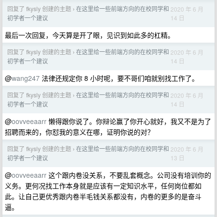
回复了 fkysly 创建的主题
在这里给一些前端方向的在校同学和
2020 年 6 月
›
14 日
初学者一个建议
最后一次回复，今天算是开了眼，见识到如此多的杠精。
回复了 fkysly 创建的主题
在这里给一些前端方向的在校同学和
2020 年 6 月
›
14 日
初学者一个建议
@
wang247
法律还规定你 8 小时呢，要不哥们咱就别找工作了。
回复了 fkysly 创建的主题
在这里给一些前端方向的在校同学和
2020 年 6 月
›
14 日
初学者一个建议
@
oovveeaarr
懒得跟你说了。你辩论赢了你开心就好，我又不是为了
招聘而来的，你怼我的意义在哪，证明你说的对？
回复了 fkysly 创建的主题
在这里给一些前端方向的在校同学和
2020 年 6 月
›
13 日
初学者一个建议
@
oovveeaarr
这个跟内卷没关系，不要乱套概念。公司没有培训你的
义务。更何况找工作本身就是应该有一定知识水平，任何岗位都如
此。让自己更优秀跟内卷半毛钱关系都没有，内卷的更多的是奋斗
逼。