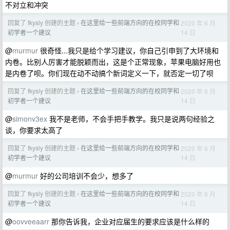
不对立和冲突
回复了 fkysly 创建的主题
在这里给一些前端方向的在校同学和
2020 年 6 月
›
14 日
初学者一个建议
@
murmur
很奇怪...我只是给个学习建议，你自己引申到了大环境和
内卷。比别人厉害才能脱颖而出，这是个正常现象，苹果电脑好用也
是内卷了呗。你们现在动不动搞个新词定义一下，就否定一切了呗
回复了 fkysly 创建的主题
在这里给一些前端方向的在校同学和
2020 年 6 月
›
14 日
初学者一个建议
@
simonv3ex
我不是老师，不会手把手教学。我只是说两句经验之
谈，你要求太高了
回复了 fkysly 创建的主题
在这里给一些前端方向的在校同学和
2020 年 6 月
›
14 日
初学者一个建议
@
murmur
好的公司培训不会少，想多了
回复了 fkysly 创建的主题
在这里给一些前端方向的在校同学和
2020 年 6 月
›
14 日
初学者一个建议
@
oovveeaarr
那你告诉我，企业对应届生的要求应该是什么样的