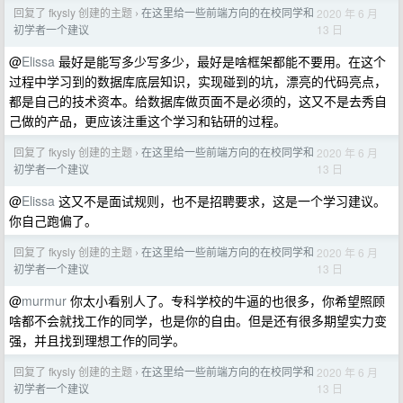
回复了 fkysly 创建的主题
在这里给一些前端方向的在校同学和
2020 年 6 月
›
13 日
初学者一个建议
@
Elissa
最好是能写多少写多少，最好是啥框架都能不要用。在这个
过程中学习到的数据库底层知识，实现碰到的坑，漂亮的代码亮点，
都是自己的技术资本。给数据库做页面不是必须的，这又不是去秀自
己做的产品，更应该注重这个学习和钻研的过程。
回复了 fkysly 创建的主题
在这里给一些前端方向的在校同学和
2020 年 6 月
›
13 日
初学者一个建议
@
Elissa
这又不是面试规则，也不是招聘要求，这是一个学习建议。
你自己跑偏了。
回复了 fkysly 创建的主题
在这里给一些前端方向的在校同学和
2020 年 6 月
›
13 日
初学者一个建议
@
murmur
你太小看别人了。专科学校的牛逼的也很多，你希望照顾
啥都不会就找工作的同学，也是你的自由。但是还有很多期望实力变
强，并且找到理想工作的同学。
回复了 fkysly 创建的主题
在这里给一些前端方向的在校同学和
2020 年 6 月
›
13 日
初学者一个建议