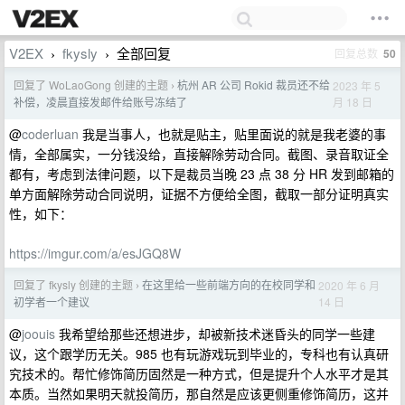
V2EX
fkysly
全部回复
回复总数
50
›
›
回复了 WoLaoGong 创建的主题
杭州 AR 公司 Rokid 裁员还不给
2023 年 5
›
月 18 日
补偿，凌晨直接发邮件给账号冻结了
@
coderluan
我是当事人，也就是贴主，贴里面说的就是我老婆的事
情，全部属实，一分钱没给，直接解除劳动合同。截图、录音取证全
都有，考虑到法律问题，以下是裁员当晚 23 点 38 分 HR 发到邮箱的
单方面解除劳动合同说明，证据不方便给全图，截取一部分证明真实
性，如下：
https://imgur.com/a/esJGQ8W
回复了 fkysly 创建的主题
在这里给一些前端方向的在校同学和
2020 年 6 月
›
14 日
初学者一个建议
@
joouis
我希望给那些还想进步，却被新技术迷昏头的同学一些建
议，这个跟学历无关。985 也有玩游戏玩到毕业的，专科也有认真研
究技术的。帮忙修饰简历固然是一种方式，但是提升个人水平才是其
本质。当然如果明天就投简历，那自然是应该更侧重修饰简历，这并