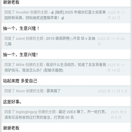
谢谢老板
回复了 linuxfish 创建的主题
🍎 [抽奖] 2025 年烟台红富士自家果
2025 年 11
›
月 24 日
园新鲜采摘，回帖抽奖送整箱苹果！🍎
抽一个，生意兴隆 ！
回复了 zzerd 创建的主题
2015 赣南脐橙🍊开卖 给 v 友抽
2025 年 11 月 24
›
日
几箱
抽一个，生意兴隆！
回复了 Millie 创建的主题
我没什么生活阅历，知道了女友背着我
2025 年 11
›
月 14 日
骑驴找马，我该怎么办？(配聊天截图)
站起来蹬 多爱自己
回复了 Alucn 创建的主题
要离婚了
2025 年 11 月 5 日
›
这是好事。
回复了 bigdogbigpig 创建的主题
最近 V2EX 赚了，开一轮打赏，
2025 年 8
›
月 8 日
请各位没有收到过打赏的留言，打赏前 50 名
谢谢老板