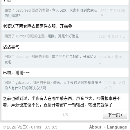
分母
回复了 027creed 创建的主题
今天 520，大家有收到女朋友
2024 年 5 月 20
›
日
的礼物吗？
老婆送了两套睡衣跟两件衣服，开森😁
回复了 Tumblr 创建的主题
刚刚，算是个好消息
2024 年 3 月 1 日
›
沾沾喜气
回复了 shaonian 创建的主题
做了三个红包封面，分享给大
2024 年 1 月 31
›
日
家啦
已领，谢谢~~~
回复了 yylxbiubiu 创建的主题
难搞，大半夜遇到频繁制造噪音
2023 年 12 月
›
21 日
的人有什么好的解决方法吗
之前也碰到过，半夜有人在哪里敲东西，声音巨大，吵得根本睡不
着，声源也定位不到，直接开着窗户一顿输出，输出完就停了
1/5
© 2026 V2EX · 61ms · 3.9.8.5
About
·
Language