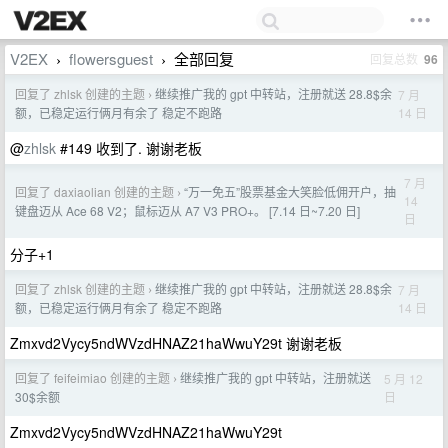
V2EX
flowersguest
全部回复
回复总数
96
›
›
回复了 zhlsk 创建的主题
继续推广我的 gpt 中转站，注册就送 28.8$余
7 月
›
14 日
额，已稳定运行俩月有余了 稳定不跑路
@
zhlsk
#149 收到了. 谢谢老板
7 月
回复了 daxiaolian 创建的主题
“万一免五”股票基金大笑脸低佣开户，抽
›
14
键盘迈从 Ace 68 V2；鼠标迈从 A7 V3 PRO+。 [7.14 日~7.20 日]
日
分子+1
回复了 zhlsk 创建的主题
继续推广我的 gpt 中转站，注册就送 28.8$余
7 月
›
14 日
额，已稳定运行俩月有余了 稳定不跑路
Zmxvd2Vycy5ndWVzdHNAZ21haWwuY29t 谢谢老板
回复了 feifeimiao 创建的主题
继续推广我的 gpt 中转站，注册就送
5 月 12
›
日
30$余额
Zmxvd2Vycy5ndWVzdHNAZ21haWwuY29t