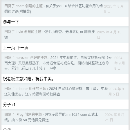
回复了 tthem 创建的主题
有关于$V2EX 结合社区功能应用的畅
2025 年 8 月
›
5 日
想的讨论(附抽奖)
参与一下
回复了 Livid 创建的主题
做个小调查：无限滚动 or 翻页按
2025 年 4 月 13
›
日
钮
上一页 下一页
回复了 herozzm 创建的主题
2024 年中秋前夕，自家突尼斯石榴（云
2024
›
年 9 月
南大理）又双叒叕熟了，非常适合送礼或自吃，回帖抽奖整箱送😋👌
8 日
🧺，累计已送出了几十箱了，冲啊
祝老板生意兴隆，祝我中奖。
回复了 imherer 创建的主题
2024 自家红心猕猴桃上市了😋， 中秋
2024 年 9
›
月 5 日
送礼佳品🧺，送 v 站福利回帖抽奖🥝！
分子+1
回复了 iFrey 创建的主题
码农专属导航 mn1024.com 正式上
2024 年 5 月
›
21 日
线，抽 6 份 50 元话费免费送