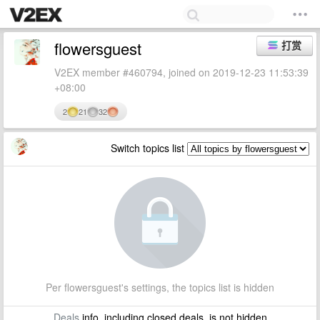
flowersguest
打赏
V2EX member #460794, joined on 2019-12-23 11:53:39
+08:00
2
21
32
Switch topics list
Per flowersguest's settings, the topics list is hidden
Deals
info, including closed deals, is not hidden