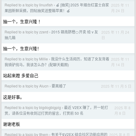
Replied to a topic by linuxfish
🍎 [抽奖] 2025 年烟台红富士自家
2025 年 11
›
月 24 日
果园新鲜采摘，回帖抽奖送整箱苹果！🍎
抽一个，生意兴隆 ！
Replied to a topic by zzerd
2015 赣南脐橙🍊开卖 给 v 友
2025 年 11 月 24
›
日
抽几箱
抽一个，生意兴隆！
Replied to a topic by Millie
我没什么生活阅历，知道了女友背着
2025 年 11
›
月 14 日
我骑驴找马，我该怎么办？(配聊天截图)
站起来蹬 多爱自己
Replied to a topic by Alucn
要离婚了
2025 年 11 月 5 日
›
这是好事。
Replied to a topic by bigdogbigpig
最近 V2EX 赚了，开一轮打
2025 年 8
›
月 8 日
赏，请各位没有收到过打赏的留言，打赏前 50 名
谢谢老板
Replied to a topic by tthem
有关于$V2EX 结合社区功能应用的
2025 年 8 月
›