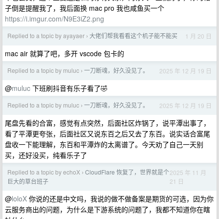
子倒是提醒我了，我后面换 mac pro 我也咸鱼买一个
https://i.imgur.com/N9E3iZ2.png
Replied to a topic by ayayaer
大佬们帮我看看这个机子能不能买
1 月 20 日
›
mac air 就算了吧，多开 vscode 包卡的
Replied to a topic by muluc
一刀断魂，好久没见了。
2025 年 12 月 19 日
›
@
muluc
下班刷抖音有乐子看了🤣
Replied to a topic by muluc
一刀断魂，好久没见了。
2025 年 12 月 19 日
›
尾盘先看的合富，感觉有点突然，后面社区炸锅了，说平潭出事了，
看了平潭更夸张，后面社区又说东百之后又去了东百。说实话合富尾
盘收一下能理解，东百和平潭炸的太离谱了。今天劝了自己一天别
买，还好没买，纯看乐子了
Replied to a topic by echoX
CloudFlare 恢复了，世界就是个
2025 年 11 月
›
21 日
巨大的草台班子
@
loloX
你说的还是中文吗，我说的做不做备案是期货的可选，因为你
云服务商出的问题，为什么是下游系统的问题了，我都不知道你在瞎