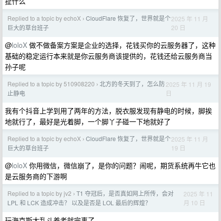
扯什么
Replied to a topic by echoX
CloudFlare 恢复了，世界就是个
2025 年 11 月
›
20 日
巨大的草台班子
@
loloX
做不做备案方案是企业的选择，花钱买你的云服务器了，这种
基础的稳定运行本来就是你云服务商该提供的，花钱还给云服务商当
孙子呢
Replied to a topic by 510908220
北方的冬天到了，怎么防
2025 年 11 月 19
›
日
止静电
我有个抖音上学到用了两年的方法，脱衣服发现有静电的时候，脚挨
地就行了，最好是光着脚，一个脚丫子碰一下地就好了
Replied to a topic by echoX
CloudFlare 恢复了，世界就是个
2025 年 11 月
›
19 日
巨大的草台班子
@
loloX
你用微信，微信崩了，是你的问题？闹呢，期货系统再牛它也
是云服务商的下游啊
Replied to a topic by jv2
T1 夺冠后，是否真如网上所传，会对
2025 年 11
›
月 10 日
LPL 和 LCK 造成冲击？ 以及是否是 LOL 最后的辉煌？
玩海克斯大乱斗养老就完事了