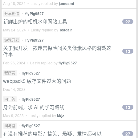
Aug 18, 2024 • Lastly replied by
jamesmi
分享创造
•
flyPig9527
新鲜出炉的相机水印网站工具
22
May 24, 2024 • Lastly replied by
Toadair
游戏开发
•
flyPig9527
关于我开发一款迷宫探险闯关类像素风格的游戏这
13
件事
Feb 26, 2024 • Lastly replied by
flyPig9527
程序员
•
flyPig9527
webpack5 缓存文件过大的问题
Dec 14, 2023
问与答
•
flyPig9527
身为前端，求 AI 的学习路线
13
May 9, 2023 • Lastly replied by
kkjz
问与答
•
flyPig9527
有没有推荐的电影？搞笑、悬疑、爱情都可以
27