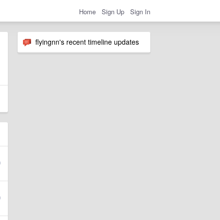
Home
Sign Up
Sign In
flyingnn's recent timeline updates