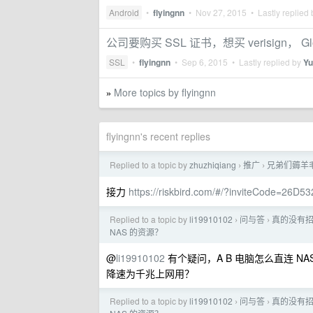
Android
•
flyingnn
•
Nov 27, 2015
• Lastly replied
公司要购买 SSL 证书，想买 verisign， G
SSL
•
flyingnn
•
Sep 6, 2015
• Lastly replied by
Yu
More topics by flyingnn
»
flyingnn's recent replies
Replied to a topic by
zhuzhiqiang
推广
兄弟们薅羊毛
›
›
接力
https://riskbird.com/#/?inviteCode=26D
Replied to a topic by
li19910102
问与答
真的没有招数
›
›
NAS 的资源？
@
li19910102
有个疑问，A B 电脑怎么直连 NAS
降速为千兆上网用？
Replied to a topic by
li19910102
问与答
真的没有招数
›
›