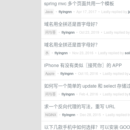
spring mvc 多个页面共用一个模板
Java
•
flyingnn
•
Apr 17, 2017
• Lastly replied by
j
域名用全拼还是首字母好？
问与答
•
flyingnn
•
Oct 23, 2019
• Lastly replied b
域名用全拼还是首字母好？
水
•
flyingnn
•
Nov 23, 2016
• Lastly replied by
so
iPhone 有没有类似〖接死你〗的 APP
Apple
•
flyingnn
•
Oct 10, 2016
• Lastly replied by
如何写一个简单的 update 和 select 存
问与答
•
flyingnn
•
Feb 4, 2016
• Lastly replied by
求一个反向代理的写法，重写 URL
NGINX
•
flyingnn
•
Dec 28, 2015
• Lastly replied 
以下几款手机中如何选择？可以安装 GOO