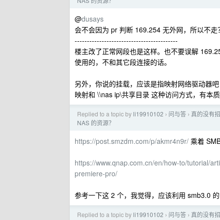
NAS 的资源？
@
dusays
会不会因为 pr 判断 169.254 无外网，所以不走
------------------------------------------
楼主改了正常网段也是这样。也不要误解 169.
使用的，不和其它段连接的话。
另外，你说的挂载，应该是指映射网络驱动器吧，在
映射和 \\nas ip\共享目录 这种访问方式，
Replied to a topic by
li19910102
问与答
真的没有招数
›
›
NAS 的资源？
https://post.smzdm.com/p/akmr4n9r/
乘着 SM
https://www.qnap.com.cn/en/how-to/tutorial/ar
premiere-pro/
参考一下这 2 个，我觉得，应该利用 smb3.
Replied to a topic by
li19910102
问与答
真的没有招数
›
›