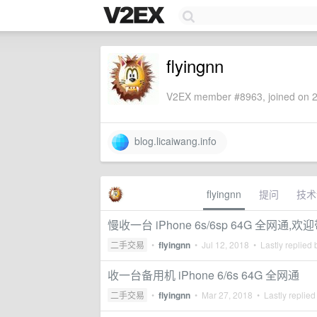
flyingnn
V2EX member #8963, joined on 2
blog.licaiwang.info
flyingnn
提问
技术
慢收一台 iPhone 6s/6sp 64G 全网通,
二手交易
•
flyingnn
•
Jul 12, 2018
• Lastly replied
收一台备用机 iPhone 6/6s 64G 全网通
二手交易
•
flyingnn
•
Mar 27, 2018
• Lastly replied