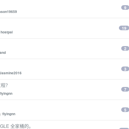
9
ason19659
19
y
hostpai
2
land
3
Jasmine2016
储过程？
7
flyingnn
5
by
flyingnn
GLE 全家桶的。