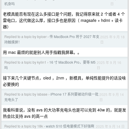
日
机身吗
老模具能否有现在这么多接口是个问题，我记得原来就 2 个或者 4 个
雷电口，这代做这么厚，接口多也是原因（ magsafe + hdmi + 读卡
器）
Replied to a topic by byicer
传 MacBook Pro 将于 2027 年支
2025 年 9 月 18
›
日
持触摸屏！
用 mac 最烦的就是别人用手指戳我屏幕。。
Replied to a topic by kylin1
16 寸 MacBook Pro，要等 M5
2025 年 9 月 16
›
日
吗
接下来几个关键节点，oled ，2nm ，新模具，单纯性能提升的话没啥
必要换的
Replied to a topic by isbase
iPhone 17 系列要被动升级一批
2025 年 9 月 14
›
日
充电头了
我看科普说，没有 avs 的大功率充电头也是可以充到 40w 的，就是发
热会比支持 avs 的高一点
Replied to a topic by 18k
watch S10 低电量模式下好强啊
2025 年 9 月 14 日
›