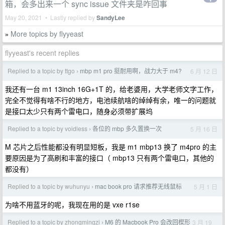
箱，会多出来一个 sync issue 文件夹是咋回事
May 20, 2021 • Lastly replied by
SandyLee
More topics by flyyeast
»
flyyeast's recent replies
Replied to a topic by ttgo
mbp m1 pro 挺耐用啊，战力大于 m4?
6 月 12 日
›
我还有一台 m1 13inch 16G+1T 的，给老婆用，大学老师文字工作，
完全不觉得有啥不行的地方，电池续航啥的绰绰有余，唯一的问题就
是接口太少只有两个雷电口，随身必须带扩展坞
Replied to a topic by voidless
各位的 mbp 多久置换一次
5 月 16 日
›
M 芯片之后性能都没有明显短板，我是 m1 mbp13 换了 m4pro 的主
要原因是为了高刷和丰富的接口（ mbp13 只有两个雷电口，其他的
都没有）
Replied to a topic by wuhunyu
mac book pro 请求推荐无线鼠标
5 月 1 日
›
为啥不用蓝牙的呢，我现在用的是 vxe r1se
Replied to a topic by zhongmingzi
M6 的 Macbook Pro 会改回楔形
3 月 19
›