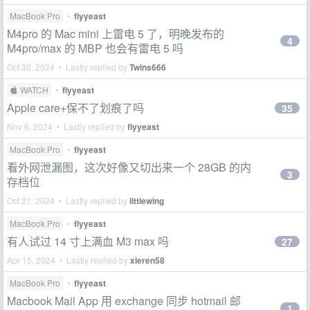
MacBook Pro
•
flyyeast
M4pro 的 Mac mini 上雷电 5 了，明晚发布的
4
M4pro/max 的 MBP 也会有雷电 5 吗
Oct 30, 2024 • Lastly replied by
Twins666
 WATCH
•
flyyeast
Apple care+保不了划痕了吗
35
Nov 6, 2024 • Lastly replied by
flyyeast
MacBook Pro
•
flyyeast
看外网泄漏图，这次好像又切出来一个 28GB 的内
3
存档位
Oct 21, 2024 • Lastly replied by
littlewing
MacBook Pro
•
flyyeast
有人试过 14 寸上满血 M3 max 吗
27
Apr 15, 2024 • Lastly replied by
xieren58
MacBook Pro
•
flyyeast
Macbook Mail App 用 exchange 同步 hotmail 邮
1