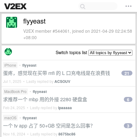
flyyeast
V2EX member #544061, joined on 2021-04-29 02:24:58
+08:00
Switch topics list
iPhone
•
flyyeast
蛋疼，感觉现在买带 mfi 的 L 口充电线是在浪费钱
21
Jul 1, 2025 • Lastly replied by
ACSOUV
MacBook Pro
•
flyyeast
求推荐一个 mbp 用的外接 2280 硬盘盒
6
Feb 24, 2025 • Lastly replied by
lpaaaaa
macOS
•
flyyeast
一个 tv app 占了 50+GB 空间是怎么回事？
3
Nov 16, 2024 • Lastly replied by
8675bc86