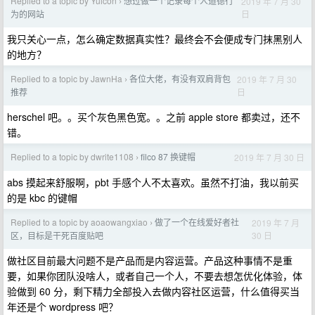
Replied to a topic by Yuicon
想过做一个记录每个人道德行
2019 年 7 月 30
›
日
为的网站
我只关心一点，怎么确定数据真实性？最终会不会便成专门抹黑别人
的地方？
Replied to a topic by JawnHa
各位大佬，有没有双肩背包
2019 年 7 月 30
›
日
推荐
herschel 吧。。买个灰色黑色宽。。之前 apple store 都卖过，还不
错。
Replied to a topic by dwrite1108
filco 87 换键帽
2019 年 7 月 30 日
›
abs 摸起来舒服啊，pbt 手感个人不太喜欢。虽然不打油，我以前买
的是 kbc 的键帽
Replied to a topic by aoaowangxiao
做了一个在线爱好者社
2019 年 7 月
›
30 日
区，目标是干死百度贴吧
做社区目前最大问题不是产品而是内容运营。产品这种事情不是重
要，如果你团队没啥人，或者自己一个人，不要去想怎优化体验，体
验做到 60 分，剩下精力全部投入去做内容社区运营，什么值得买当
年还是个 wordpress 吧？