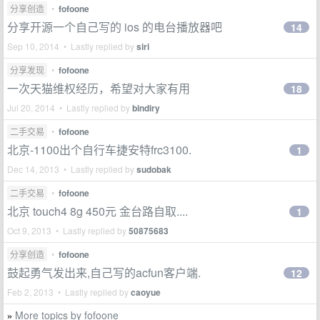
分享创造
•
fofoone
分享开源一个自己写的 ios 的电台播放器吧
14
Sep 10, 2014 • Lastly replied by
siri
分享发现
•
fofoone
一次天猫维权经历，希望对大家有用
18
Jul 20, 2014 • Lastly replied by
bindiry
二手交易
•
fofoone
北京-1100出个自行车捷安特frc3100.
1
Dec 14, 2013 • Lastly replied by
sudobak
二手交易
•
fofoone
北京 touch4 8g 450元 金台路自取....
1
Oct 9, 2013 • Lastly replied by
50875683
分享创造
•
fofoone
鼓起勇气发出来,自己写的acfun客户端.
12
Feb 2, 2013 • Lastly replied by
caoyue
More topics by fofoone
»