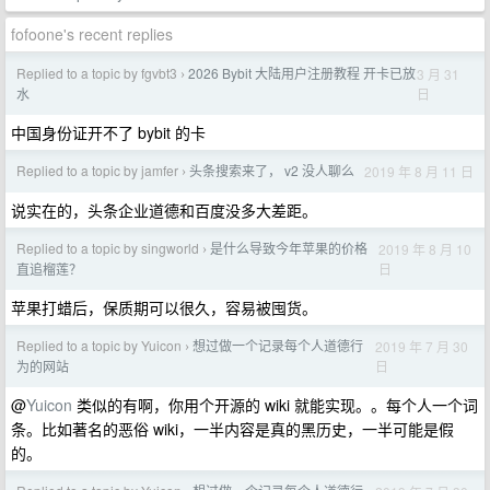
fofoone's recent replies
Replied to a topic by fgvbt3
2026 Bybit 大陆用户注册教程 开卡已放
3 月 31
›
日
水
中国身份证开不了 bybit 的卡
Replied to a topic by jamfer
头条搜索来了， v2 没人聊么
2019 年 8 月 11 日
›
说实在的，头条企业道德和百度没多大差距。
Replied to a topic by singworld
是什么导致今年苹果的价格
2019 年 8 月 10
›
日
直追榴莲？
苹果打蜡后，保质期可以很久，容易被囤货。
Replied to a topic by Yuicon
想过做一个记录每个人道德行
2019 年 7 月 30
›
日
为的网站
@
Yuicon
类似的有啊，你用个开源的 wiki 就能实现。。每个人一个词
条。比如著名的恶俗 wiki，一半内容是真的黑历史，一半可能是假
的。