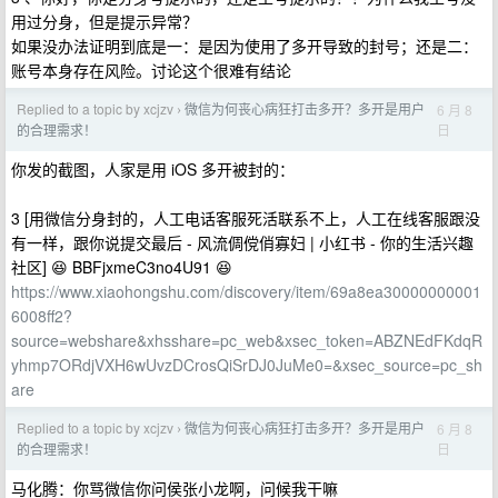
用过分身，但是提示异常？
如果没办法证明到底是一：是因为使用了多开导致的封号；还是二：
账号本身存在风险。讨论这个很难有结论
Replied to a topic by xcjzv
微信为何丧心病狂打击多开？多开是用户
6 月 8
›
日
的合理需求！
你发的截图，人家是用 iOS 多开被封的：
3 [用微信分身封的，人工电话客服死活联系不上，人工在线客服跟没
有一样，跟你说提交最后 - 风流倜傥俏寡妇 | 小红书 - 你的生活兴趣
社区] 😆 BBFjxmeC3no4U91 😆
https://www.xiaohongshu.com/discovery/item/69a8ea30000000001
6008ff2?
source=webshare&xhsshare=pc_web&xsec_token=ABZNEdFKdqR
yhmp7ORdjVXH6wUvzDCrosQiSrDJ0JuMe0=&xsec_source=pc_sh
are
Replied to a topic by xcjzv
微信为何丧心病狂打击多开？多开是用户
6 月 8
›
日
的合理需求！
马化腾：你骂微信你问侯张小龙啊，问候我干嘛