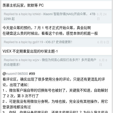
羡慕主机玩家，默默等 PC
Replied to a topic by lchkid
Xiaomi 智能存储(NAS)开启众筹， 4TB
6 月 24
›
日
2299 起
今天是众筹的预约，7 月 1 号才正式开始众筹，真会玩啊
在硬盘这么贵的时候出，看看这个价格，感觉本体的机能一般
Replied to a topic by gp0119
iOS 27 史诗级更新！
6 月 9 日
›
V2EX 不定期重复出现的吵架主题-1
Replied to a topic by xcjzv
微信为何丧心病狂打击多开？多开是用户
6 月 8
›
日
的合理需求！
@
nuomi196500
#99
看评论区，确实出现了很多使用分身的评论，只是还有更混乱的评
论，出现了诸如：
1 、微信客户端自带的切换账号也被封了，关键我不知道，自助解封
了 2 次，第 3 次不行了
2 、可是我没有用微信分身啊，为啥也挨，完全没有其他操作，用它
登录游戏都没有过
3 、你好，你是分身号提示的，还是主号提示的？？为什么我主号没