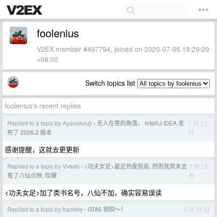
foolenius
V2EX member #497794, joined on 2020-07-05 19:29:29
+08:00
Switch topics list
foolenius's recent replies
Replied to a topic by Ayanokouji
无人在意的角落， IntelliJ IDEA 发
7 月 17
›
日
布了 2026.2 版本
感谢提醒，这就去更更新
Replied to a topic by Vveeb
<功夫女足>最近热度挺高, 然而我周末去
7 月 13
›
日
看了八仙点映, 吹爆
<功夫女足>加了类书名号，八仙不加，确实容易误读
Replied to a topic by frankkly
GTA6 预购～！
6 月 25 日
›