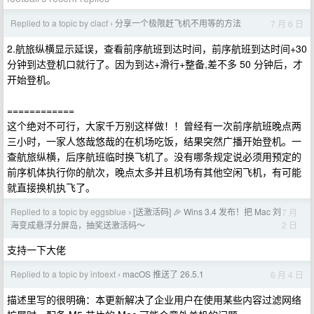
Replied to a topic by clacf
分享一个极限赶飞机不用等的方法
7 月 6 日
›
2.航旅纵横显示延误，查看前序航班到达时间，前序航班到达时间+30
分钟到达登机口就行了。因为到达+滑行+整备,差不多 50 分钟后，才
开始登机。
============
这个绝对不可行，大家千万别这样做！！曾经有一次前序航班晚点两
三小时，一家人悠哉悠哉的在机场吃饭，结果突然广播开始登机。一
查航旅纵横，后序航班临时换飞机了。没有哪条规定说必须用预定的
前序机体执行你的航次，晚点太多并且机场有其他空闲飞机，有可能
就直接换机执飞了。
Replied to a topic by eggsblue
[送激活码] 🎉 Wins 3.4 发布！把 Mac 刘
7 月
›
2 日
海变成悬浮分屏岛，抽奖送激活码～
支持一下大佬
Replied to a topic by intoext
macOS 推送了 26.5.1
6 月 4 日
›
描述里写的很明确：本更新解决了企业用户在使用某些内容过滤网络