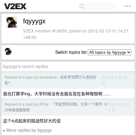
fqyyygx
V2EX member #16659, joined on 2012-02-13 01:14:21
+08:00
Switch topics list
fqyyygx's recent replies
Replied to a topic by vincentxue
目前考驾照什么途径好
2015 年 2 月 25
›
日
些?
我也打算学ing，大学时候没有去报名现在各种悔恨啊……
Replied to a topic by ATiGr
「早起党的问候」分享一个晨早 10
2015 年 2 月
›
2 日
分钟高强度锻炼
这个4点起床的挑战性好大的说
More replies by fqyyygx
»