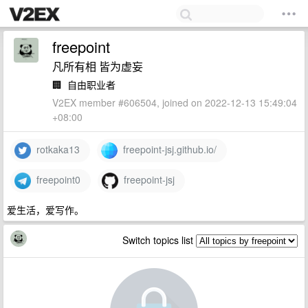
freepoint
凡所有相 皆为虚妄
🏢
自由职业者
V2EX member #606504, joined on 2022-12-13 15:49:04
+08:00
rotkaka13
freepoint-jsj.github.io/
freepoint0
freepoint-jsj
爱生活，爱写作。
Switch topics list