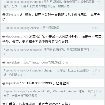
Replied to a topic by freepoint
陈年网贷逾期，催收查到了老板电话狂轰
7 月
›
1 日
滥炸，分享一下用 AI 提取号段举报的过程，顺便求助
@
GSystem
#1 雀氏，现在不欠钱一天也能接几个骚扰电话，真实无
语
Replied to a topic by AokiNet
两年感情结束
6 月 15 日
›
@
xiaocongcong1
划重点：它不是某一天突然坏掉的，而是在一次次
争吵、失望、妥协和无力感中慢慢走到今天的。
Replied to a topic by miusmile
千问是故意的吗，昨天到现在都不行
2 月 9
›
日
呀
@
lanvsblue
https://i.imgur.com/N9E3iZ2.png
Replied to a topic by freepoint
chatgpt 一再降智，社区已表达强烈不
2 月 6
›
日
满，你们认为呢？
@
superkkk
100/12=8.333333333 ，怪便宜啊
Replied to a topic by malagebidi
终于 Chrome for Android 也用上去广
2 月 6
›
日
告了，分享一张豆瓣的截图
常驻后台，有点耗电啊，我以为 chrome 支持了