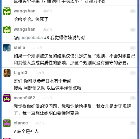
直接买个苹果 17 给她吧 手表太小了 对视力不好
wangshan
Jun 9
67
哈哈哈哈。笑死了
wangshan
Jun 9
68
@
guoguobaba
#8 我觉得你娃说的对
stella
Jun 9
69
如果一个规则被违反的结果仅仅只是违反了规则，不会对她自己
和其他人造成实质性的影响，那这个规则就没有遵守的必要。
Light3
Jun 9
70
哥们 你可以参考日本有个新闻
搜索 阿部慎之助 以后做事谨慎点哦
mach9452
Jun 9
71
我觉得你娃做的没问题，我和你恰恰相反，我女儿是太守规矩
了，我一直想让她明白要懂得变通
cfancc
Jun 9
72
v 站全是神人