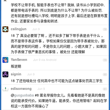
学校不让带手机, 智能手表也不让带? 我妹, 读书从小学到初中,
都是带电话手表的. 所以到底是为什么不让带? 为什么被处罚.
还有就是想吐槽勾八学校, 明明是孩子上学, 最后还是在群里布置
作业, 还要家长参与录像和转述.
cslingjun
Jun 9
78
18 了 真没必要管了啊 ，还不如多了解下带手表是去干什么 ，
而不是带手表这件事 。学校如果仅仅是因为带手表被处分，那
真的是学校的问题 ，不是你女儿的问题 ，小题大做了 ，如果因
为手表做了很严重恶劣的事情 ，被处分 还能理解
YanSeven
Jun 9 via Android
79
叛逆期
signin
Jun 9
80
18 了还怕啥处分 任何高中也不可能为这点破事处罚高三学生
edisonwong
Jun 9
81
@
guoguobaba
#8 匿名举报你女儿。先看看她是不是真的像她
说的能承受代价。如果她牛逼，能承受，你还用管啥？起码在学
校这一方面你不用操心了