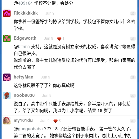
@
409164
学校不让带，会处分
Rickkkkkkk
Jun 9
26
你拿着一份签好字的协议给到学校，学校包不管你女儿带什么去
学校。
Edgeworth
Jun 9
1
27
@
bitmin
支持，这就是没有树立家长的权威，喜欢讲究平等显得
自己很进步。
说难听的，楼主女儿说违反校规的代价可以承受，那来自家庭的
代价去哪了
heftyMan
Jun 9
28
这你就反驳不了了？你心真软啊
noob9030
Jun 9
29
说白了，高中带个只能手表都给处分，多半是吓人的，即使给
了，给了又如何啊，我以为上小学呢，结果 18 岁了
my101du
Jun 9
8
30
@
guoguobaba
??? 18 了还管带智能手表。 第一管的太久了，
第二管的太宽了。 她拿翻墙这个例子来类比，总比上小红书打