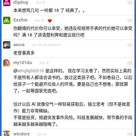
digdug
Jun 9
73
本来想骂几句 一听都 18 了 经典了。。
Exxfire
Jun 9
1
74
你翻墙的代价你可以承受，她违反校规带手表的代价她可以承受
吗？满 18 了讲清楚利弊和建议就行吧
aecra
Jun 9 via Android
75
老登事真多
my101du
Jun 9
76
@
winglight2016
是这样的。 现在学习太卷了，然而实际上真的
不是所有人都适合读书的。放过这类孩子吧。不如卷自己，以后
给孩子一个能避开垃圾人的环境。要是自己也不想卷，那就算
了，一起等国家兜底吧。
估计以后 AI 就像空气一样轻易获取后，独立思考（但不是故意
作）能力非常稀缺。
不管是投资，规避突发事件风险。科技发展越快，带节奏的手段
越来越多越来越隐晦了。
windorz
Jun 9
77