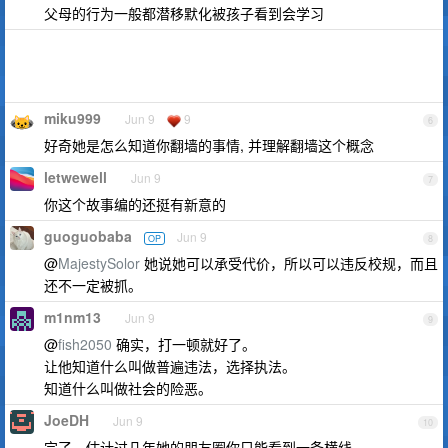
父母的行为一般都潜移默化被孩子看到会学习
miku999
Jun 9
9
6
好奇她是怎么知道你翻墙的事情, 并理解翻墙这个概念
letwewell
Jun 9
7
你这个故事编的还挺有新意的
guoguobaba
Jun 9
OP
8
@
MajestySolor
她说她可以承受代价，所以可以违反校规，而且
还不一定被抓。
m1nm13
Jun 9
9
@
fish2050
确实，打一顿就好了。
让他知道什么叫做普遍违法，选择执法。
知道什么叫做社会的险恶。
JoeDH
Jun 9
10
完了，估计过几年她的朋友圈你只能看到一条横线