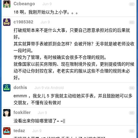
Ccbeango
Jun 9
62
18 啊，我刚开始以为上小学。。。
c1985382
Jun 9
63
打破规矩本来不是什么大事，只要自己愿意承担对应的后果就
好。
其实就算带手表被抓到会怎样？会被开除？无非就是被老师没收
一段时间。
学校为了管理，有时候确实会很多不合理的规则。
就像国家以前买房限购、现在限制境外投资，更别提疫情的时候
动不动让你封控在家，老老实实的服从这些不合理的规则未必
好。
dothis
Jun 9 via Android
64
emmm ，我女儿 5 岁我就主动给她买手表，并且鼓励她可以多
交朋友，不懂有没有做对
foxkiller
Jun 9
65
没看出来你娃哪里错了= =||
tedaz
Jun 9
66