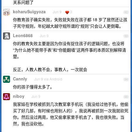
关系问题了
koharuSuigyoza
Jun 9
3
92
你教育孩子确实失败，失败就失败在孩子都 18 岁了居然还让孩
子死守规则，年纪越大越守规所谓的“规则”只会让人更倒霉。
Leon6868
Jun 9
93
你的教育失败主要是因为你没有捉住孩子的逻辑问题，也没将
“为什么她不能带手表”和“你能翻墙”这两件事的本质区别解释清
楚。
反正，人教人教不会，事教人，一次就会
Cannly
Jun 9 via Android
94
你的孩子懂得太多了。
niboy
Jun 9
95
我家娃在学校被抓到几次教室拿手机玩（我没给过他手机，他偷
买了好几部，有时候也用别人的），我说再被抓到一次我就砍死
你。然后没过两周，他又偷拿家里手机去了，我也很失败。当
然，我也没砍他。