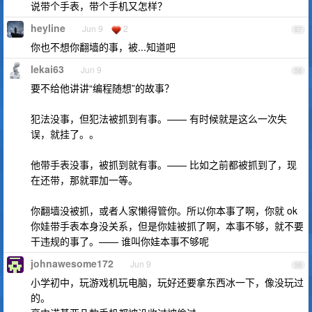
说带个手表，带个手机又怎样？
heyline
Jun 9
2
57
你也不想你翻墙的事，被...知道吧
lekai63
Jun 9
58
要不给他讲讲“编程随想”的故事？
犯法没事，但犯法被抓到有事。—— 有时候就是这么一次失
误，就挂了。。
他带手表没事，被抓到就有事。—— 比如之前都被抓到了，现
在还带，那就罪加一等。
你翻墙没被抓，或者人家懒得管你。所以你本事了啊，你就 ok
你娃带手表本身没关系，但是你娃被抓了啊，本事不够，就不要
干违规的事了。—— 谁叫你娃本事不够呢
johnawesome172
Jun 9
59
小学初中，玩游戏机玩电脑，玩好还要拿东西冰一下，像没玩过
的。