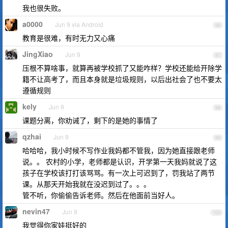
我也很失败。
a0000
Jun 9 via Android
96
教育是很难，有时无力又心痛
JingXiao
Jun 9
97
压根不算啥事，就算再被学校抓了又能咋样？学校还能给开除学
籍不让高考了，而且本身就是垃圾规则，以后出社会了也不要太
遵循规则
kely
Jun 9
98
课题分离，你劝诫了，剩下的是她的事情了
qzhai
Jun 9
99
哈哈哈，我小时候不写作业我妈都不管我，因为她直接跟老师
说。。 农村的小学，老师都是认识，开学第一天我妈就说了这
孩子在学校该打打该骂骂。有一次上可迟到了，罚我站了两节
课。从那天开始我就在没迟到过了。。。
管不听，你偷偷告诉老师。然后在他面前当好人。
nevin47
Jun 9
100
我觉得你家娃挺好的