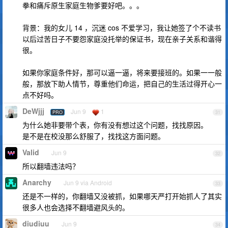
拳和痛斥原生家庭生物爹要好吧。。。
背景：我的女儿 14 ，沉迷 cos 不爱学习，我让她签了个不读书
以后过苦日子不要怨家庭没托举的保证书，现在亲子关系和谐得
很。
如果你家庭条件好，那可以逼一逼，将来要接班的。如果一一般
般，那放下助人情节，尊重他们命运，把自己的生活过得开心一
点不好吗。
DeWjjj
Jun 9
1
PRO
31
为什么她非要带个表，你有没有想过这个问题，找找原因。
是不是在校没那么舒服了，找找这方面问题。
Valid
Jun 9
32
所以翻墙违法吗？
Anarchy
Jun 9 via Android
33
还是不一样的，你翻墙又没被抓，如果哪天严打开始抓人了其实
很多人也会选择不翻墙避风头的。
diudiuu
Jun 9
34