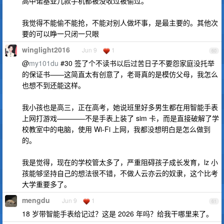
高中诺基亚几款手机都被没收过被偷过。
我觉得不能偷不能抢，不能对别人做坏事，是最主要的。其他次
要的可以睁一只闭一只眼
winglight2016
Jun 9
1
60
@
my101du
#30 签了个不读书以后过苦日子不要怨家庭没托举
的保证书——这简直太有创意了，老哥真的是模仿父母，我怎么
也想不到还能这样。
我小孩也是高三，正在高考，她说班里好多男生都在用智能手表
上网打游戏————不是手表上装了 sim 卡，而是直接破解了学
校教室中的电脑，使用 Wi-Fi 上网，我都没想明白是怎么做到
的。
我是觉得，现在的学校管太多了，严重阻碍孩子成长发育，lz 小
孩能够坚持自己的想法很不错，不做人云亦云的奴隶，这个比考
大学重要多了。
mengdu
Jun 9
1
61
18 岁带智能手表给记过？这是 2026 年吗？给我干哪里来了。