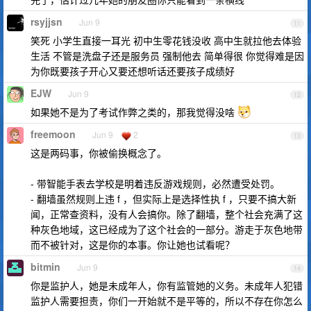
rsyjjsn
Jun 9
11
笑死 小学生直接一耳光 初中生零花钱没收 高中生就拉他去体验
生活 不管是洗盘子还是服务员 强制他去 简单得很 你觉得难是因
为你既要孩子开心又要还想听话还要孩子成绩好
EJW
Jun 9
12
如果她不是为了考试作弊之类的，那我觉得没啥
freemoon
Jun 9
2
13
这是两码事，你被偷换概念了。
- 带智能手表去学校是明着违反游戏规则，必然遭受处罚。
- 翻墙虽然规则上违 f ，但实际上是选择性执 f ，只要不搞大新
闻，正常查资料，没有人会搞你。除了翻墙，整个社会充满了这
种灰色地域，这已经成为了这个社会的一部分。游走于灰色地带
而不被针对，这是你的本事。你让她也试看呢？
bitmin
Jun 9
14
你是监护人，她是未成年人，你有监管她的义务。未成年人犯错
监护人需要担责，你们一开始就不是平等的，所以不存在你怎么