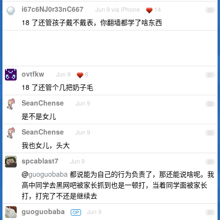
i67c6NJ0r33nC667
Jun 9 via iPhone
14
20
18 了还管孩子戴不戴表，你翻墙都学了啥东西
ovtfkw
Jun 9
8
21
18 了还管个几把奶子毛
SeanChense
Jun 9
22
是不是女儿
SeanChense
Jun 9
23
我也女儿，头大
spcablast7
Jun 9
24
@
guoguobaba
都说能为自己的行为负责了，那还能说啥呢。我
高中同学去黑网吧被家长抓到也是一顿打，当着同学面被家长
打，打完了不还是继续去
guoguobaba
Jun 9
OP
25