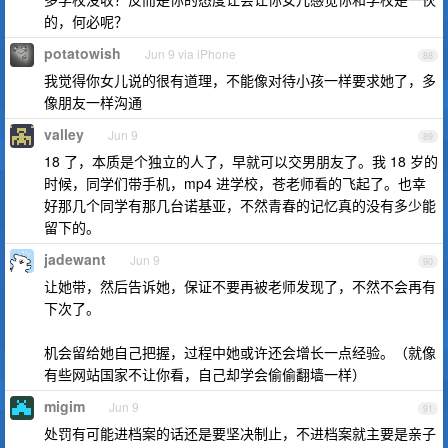
的，何必呢？
potatowish
Jun 9 via iPhone
88
我觉得你女儿说的很有道理，不能像对待小孩一样要求她了，多
像朋友一样沟通
valley
Jun 9
89
18 了，本质是个独立的人了，早就可以交男朋友了。我 18 岁的
时候，同学们带手机，mp4 进学校，苍老师看的飞起了。也幸
好那几个同学有那几台诺基亚，不然青春的记忆真的没有多少能
留下的。
jadewant
Jun 9
90
让她带，然后告诉她，保证不要再被老师发现了，不然不会再有
下次了。
机会留给她自己把握，过程中她或许还会增长一点经验。（就像
有些网站国家不让你看，自己却学会偷偷翻墙一样）
migim
Jun 9
91
处罚有可能进档案的话还是要坚决制止，不进档案就主要是亲子