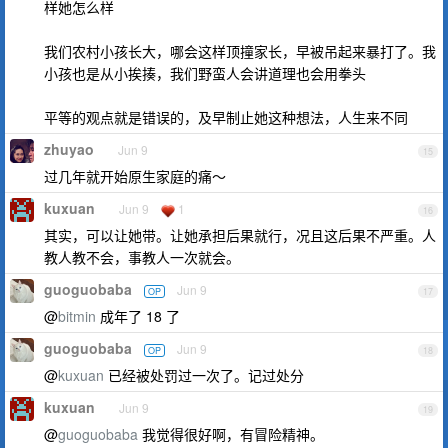
样她怎么样
我们农村小孩长大，哪会这样顶撞家长，早被吊起来暴打了。我
小孩也是从小挨揍，我们野蛮人会讲道理也会用拳头
平等的观点就是错误的，及早制止她这种想法，人生来不同
zhuyao
Jun 9
15
过几年就开始原生家庭的痛～
kuxuan
Jun 9
1
16
其实，可以让她带。让她承担后果就行，况且这后果不严重。人
教人教不会，事教人一次就会。
guoguobaba
Jun 9
OP
17
@
bitmin
成年了 18 了
guoguobaba
Jun 9
OP
18
@
kuxuan
已经被处罚过一次了。记过处分
kuxuan
Jun 9
19
@
guoguobaba
我觉得很好啊，有冒险精神。