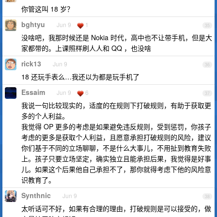
你管这叫 18 岁？
bghtyu
Jun 9
1
35
没啥吧，我那时候还是 Nokia 时代，高中也不让带手机，但是大
家都带的。上课照样刷人人和 QQ ，也没啥
rick13
Jun 9
36
18 还玩手表么…我还以为都是玩手机了
Essaim
Jun 9
6
37
我说一句比较现实的，适度的在规则下打破规则，有助于获取更
多的个人利益。
我觉得 OP 更多的考虑是如果避免违反规则，受到惩罚，你孩子
考虑的更多是获取个人利益，且愿意承担打破规则的风险，建议
你们基于不同的立场聊聊，不是什么大事儿，不用扯到教育失败
上。孩子只要立场坚定，确实独立且能承担后果，我觉得是好事
儿。如果这个后果他自己承担不了，那你就得考虑下他的风险意
识教育了。
Synthnic
Jun 9
38
太听话可不好，如果有合理的理由，打破规则是可以接受的，做