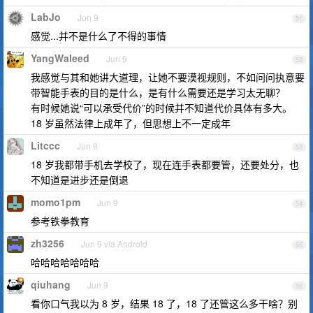
LabJo
Jun 9
51
感觉...并不是什么了不得的事情
YangWaleed
Jun 9
52
我感觉与其和她讲大道理，让她不要漠视规则，不如问问执意要
带智能手表的目的是什么，是有什么需要还是学习太无聊？
有时候她说“可以承受代价”的时候并不知道代价具体有多大。
18 岁虽然法律上成年了，但思想上不一定成年
Litccc
Jun 9
53
18 岁我都带手机去学校了，现在连手表都要管，还要处分，也
不知道是进步还是倒退
momo1pm
Jun 9
54
参考铁拳教育
zh3256
Jun 9 via Android
55
哈哈哈哈哈哈哈
qiuhang
Jun 9
56
看你口气我以为 8 岁，结果 18 了，18 了还管这么多干啥？别