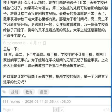
楼上都在说什么乱七八糟的，现在问题是他孩子 18 带手表去学校已
经被记过了，如果再次带进去，第二次被抓的处罚可能会影响他的孩
子，难道让楼主直接硬刚教育局吗，最稳妥的办法就是不带手表了，
戴手表进学校干啥大家心里都有数，那是为了看时间吗，高二高三不
学习原地等死吗，男孩就打一顿，女孩就教育教育，万一傻逼学校真
给孩子开除了，倒霉的又不是看热闹的网友，大学之前还是要管的，
不管多半废了。
Supplement 2 · 6 月 11 日
总结一下：
18 岁，高二，下半年高烧。有手机，学校平时不让用手机，周末回
家就躺平玩手机，为了缓解在学校期间的无聊玩起了智能手表。上次
是因为偷偷在上课玩被教务主任抓到全校通报并记过。
所以我是让她带智能手表去学校，挑战学校的规则，拿一个记过甚至
退学的处分吗？
规则
教育
反思
191 replies
•
2026-06-11 21:36:44 +08:00
Page 1
1
of 2
2