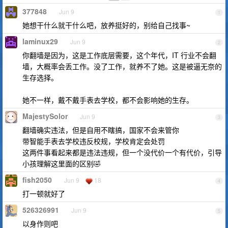
377848
Jun 9
1
她想干什么就干什么吧，放养挺好的，别给自己找事~
laminux29
Jun 9
2
你翻墙是因为，这是工作底层需要，这个年代，IT 行业不会翻
墙，大概率会丢工作。没了工作，就养不了她。这是被逼无奈的
生存选择。
她不一样，戴不戴手表去学校，都不会影响她的生存。
MajestySolor
Jun 9
3
翻墙确实违法，但是自用不瞎搞，国家不会来管你
带智能手表去学校违反校规，学校肯定会处罚
这两件事看起来都是违法违规，但一个没代价一个有代价，引导
小孩理解这里面的区别🤣
fish2050
Jun 9
18
4
打一顿就好了
526326991
Jun 9
5
以身作则吧