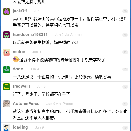
人最怕无脑守规矩
jackOff
Jun 9
39
高中生吗？我妹上的高中是地方市一中，他们禁止带手机，通话
手表是可以带的，甚至相机也可以带
handsome198311
Jun 9 via Android
40
以后就是爹是生物爹，妈是婚驴了🐶
muluc
Jun 9
41
这就不得不说读初中的时候偷偷带手机去学校了
dode
Jun 9
42
十八还是换一个正常的手机用吧，更加健康，续航省事
fredweili
Jun 9
43
行了，号废了，学校都不在乎了
AutumnVerse
Jun 9 via iPhone
44
就这？我当年初高中的时候，带手机查得可比这严多了，处罚也
严重。还不是人人都带。
loading
Jun 9
45