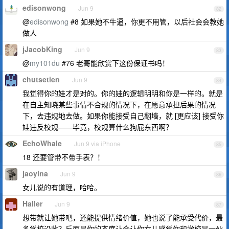
edisonwong
Jun 9
82
@
edisonwong
#8 如果她不牛逼，你更不用管，以后社会会教她
做人
jJacobKing
Jun 9
83
@
my101du
#76 老哥能欣赏下这份保证书吗！
chutsetien
Jun 9
84
我觉得你的娃才是对的。你的娃的逻辑明明和你是一样的。就是
在自主知晓某些事情不合规的情况下，在愿意承担后果的情况
下，去违规地去做。如果你能接受自己翻墙，就 [更应该] 接受你
娃违反校规——毕竟，校规算什么狗屁东西啊？
EchoWhale
Jun 9 via iPhone
85
18 还要管带不带手表？！
jaoyina
Jun 9
86
女儿说的有道理，哈哈。
Haller
Jun 9
87
想带就让她带吧，还能提供情绪价值，她也说了能承受代价，最
多学校没收？反而是你的态度让会让你女儿感觉你和学校是一伙