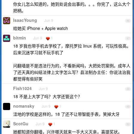
你女儿怎么知道的，她到处说会出事的。。。你完了，这么大个
把柄。
IsaacYoung
Jun 9
46
给她买 iPhone + Apple watch
bitmin
Jun 9
1
47
18 岁我也带手机去学校了，摩托罗拉 linux 系统，可玩性极高。
后来沉迷学习就不玩手机了
问翻墙是不是违法行为的，不看新闻吗，大把处罚案例。成年人
了还天真的纠结法律上文字怎么写？县法制办主任：你说法治我
都觉得有些好笑
Fish1024
Jun 9
48
18 不是上大学了吗？大学还管这个？
nomansky
Jun 9
1
49
洼地的学校是这样的，18 了还不让带智能手表，笑掉大牙
ScotGu
Jun 9
1
50
她都知道你翻墙，兴许哪天就来一手大义灭亲，喜提奖状。