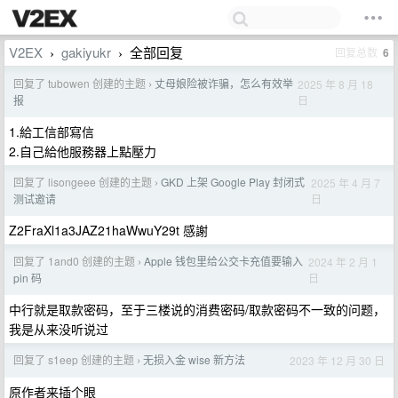
V2EX
gakiyukr
全部回复
回复总数
6
›
›
回复了 tubowen 创建的主题
丈母娘险被诈骗，怎么有效举
2025 年 8 月 18
›
日
报
1.給工信部寫信
2.自己給他服務器上點壓力
回复了 lisongeee 创建的主题
GKD 上架 Google Play 封闭式
2025 年 4 月 7
›
日
测试邀请
Z2FraXl1a3JAZ21haWwuY29t 感謝
回复了 1and0 创建的主题
Apple 钱包里给公交卡充值要输入
2024 年 2 月 1
›
日
pin 码
中行就是取款密码，至于三楼说的消费密码/取款密码不一致的问题，
我是从来没听说过
回复了 s1eep 创建的主题
无损入金 wise 新方法
2023 年 12 月 30 日
›
原作者来插个眼