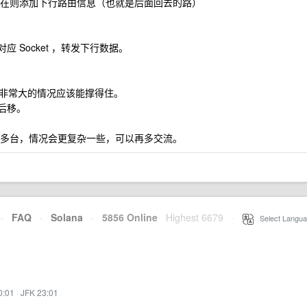
不存在则添加下行路由信息（也就是后面回去的路）
对应 Socket ，转发下行数据。
非常大的情况应该能撑得住。
器后移。
r 会有多台，情况会更复杂一些，可以再多交流。
·
FAQ
·
Solana
·
5856 Online
Highest 6679
·
Select Langua
0:01
·
JFK 23:01