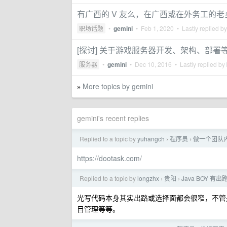
有广西的 V 友么，在广西或在外务工的老
职场话题
•
gemini
•
Feb 1, 2020
• Lastly replied b
[探讨] 关于游戏服务器开发、架构、部署
服务器
•
gemini
•
Dec 10, 2016
• Lastly replied by
More topics by gemini
»
gemini's recent replies
Replied to a topic by
yuhangch
程序员
做一个团队内
›
›
https://dootask.com/
Replied to a topic by
longzhx
贵阳
Java BOY 有出
›
›
光写代码本身其实出路或选择面都会很窄，不管
目管理等等。