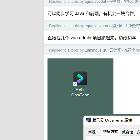
Replied to a topic by
aguaiabcdef
程序员
坐标石家庄
›
›
可以同步学习 Java 和前端，有机会一块合作。
Replied to a topic by
equationzhao
程序员
后端想
›
›
直接找几个 vue admin 项目跑起来，边改边学
Replied to a topic by
LuminousKK
云计算
推荐个 W
›
›