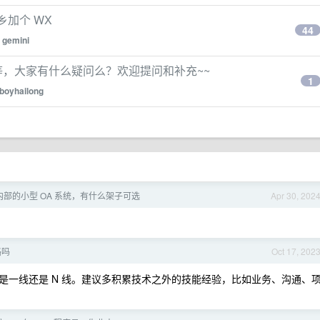
乡加个 WX
44
y
gemini
等，大家有什么疑问么？欢迎提问和补充~~
1
boyhailong
部的小型 OA 系统，有什么架子可选
Apr 30, 202
路吗
Oct 17, 202
是一线还是 N 线。建议多积累技术之外的技能经验，比如业务、沟通、