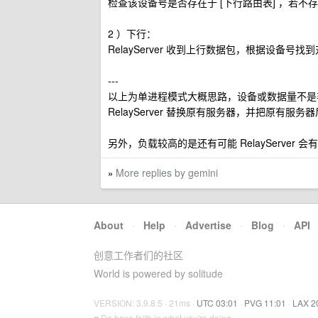
检查该设备号是否存在于 [下行路由表] ，若
2 ）下行：
RelayServer 收到上行数据包，根据设备号找到
---
以上为单进程模式大概思路，设备或数据量不是
RelayServer 替换原有服务器，并把原有服务
另外，负载较高的是还有可能 RelayServe
More replies by gemini
»
About
·
Help
·
Advertise
·
Blog
·
API
创意工作者们的社区
World is powered by solitude
VERSION: 3.9.8.5 · 21ms ·
UTC 03:01
·
PVG 11:01
·
LAX 2
♥ Do have faith in what you're doing.