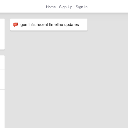
Home
Sign Up
Sign In
gemini's recent timeline updates