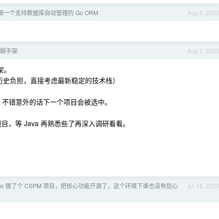
: 开源一个支持数据库自动管理的 Go ORM
Aug 5, 202
b 脚手架
Aug 5, 202
架。
.x （没有历史负担，直接考虑最新稳定的技术栈）
不错，不错意外的话下一个项目会被选中。
生态的项目，等 Java 再熟悉些了再深入调研看看。
Go 做了个 CSPM 项目，把核心功能开源了，这个环境下谁也没有信心
Jul 18, 202