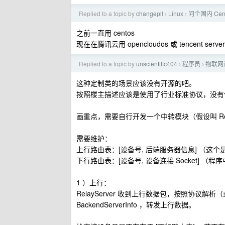
Replied to a topic by
changepll
Linux
问个国内 Cen
›
›
之前一直用 centos
现在在腾讯云用 opencloudos 或 tencent server
Replied to a topic by
unscientific404
程序员
物联网
›
›
这种定制类的场景应该没有开源的吧。
按照楼主描述应该是使用了行业标准协议，没有使
画重点，需要自行开发一个中转模块（假设叫 Rel
需要维护：
上行路由表：[设备号, 后端服务器信息] （这
下行路由表：[设备号, 设备连接 Socket] （
1 ）上行：
RelayServer 收到上行数据包，按照协
BackendServerInfo ，转发上行数据。