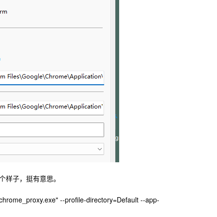
个样子，挺有意思。
hrome_proxy.exe" --profile-directory=Default --app-