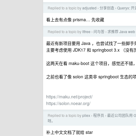
Replied to a topic by
adjusted
分享创造
Queryx
›
›
看上去有点像 prisma… 先收藏
Replied to a topic by
ltfree
问与答
求推荐 Java we
›
›
最近有新项目要用 Java ，也尝试找了一些脚手
主要考虑使用 JDK17 和 springboot 3
这两天在看 maku-boot 这个项目，感觉还
之前也看了像 solon 这类非 springboot 
https://maku.net/project/
https://solon.noear.org/
Replied to a topic by
pliex
程序员
最近公司团队用 
›
›
呀。
补上中文文档了就给 star