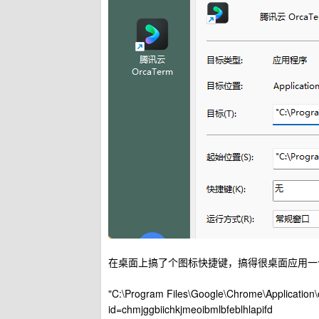
在桌面上搞了个图标快捷键，搞得很桌面应用一
"C:\Program Files\Google\Chrome\Application\c
id=chmjggbiichkjmeoibmlbfeblhlapifd