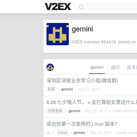
gemini
V2EX member #64418, joined on 
gemini
提问
技术
深圳区块链业余学习小组(微信群)
科技
•
gemini
•
Aug 21, 2017
8.28 七夕情人节， v 友打算给女票送什
分享发现
•
gemini
•
Aug 22, 2017
• Lastly replied 
说出你第一次使用的 Linux 版本？
1
Linux
•
gemini
•
Sep 24, 2017
• Lastly repli