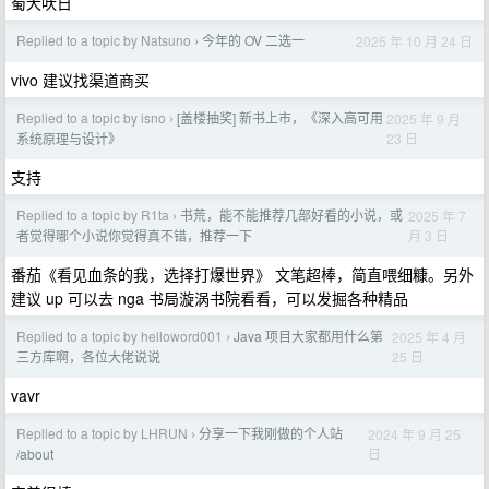
蜀犬吠日
Replied to a topic by Natsuno
今年的 OV 二选一
2025 年 10 月 24 日
›
vivo 建议找渠道商买
Replied to a topic by isno
[盖楼抽奖] 新书上市，《深入高可用
2025 年 9 月
›
23 日
系统原理与设计》
支持
Replied to a topic by R1ta
书荒，能不能推荐几部好看的小说，或
2025 年 7
›
月 3 日
者觉得哪个小说你觉得真不错，推荐一下
番茄《看见血条的我，选择打爆世界》 文笔超棒，简直喂细糠。另外
建议 up 可以去 nga 书局漩涡书院看看，可以发掘各种精品
Replied to a topic by helloword001
Java 项目大家都用什么第
2025 年 4 月
›
25 日
三方库啊，各位大佬说说
vavr
Replied to a topic by LHRUN
分享一下我刚做的个人站
2024 年 9 月 25
›
日
/about