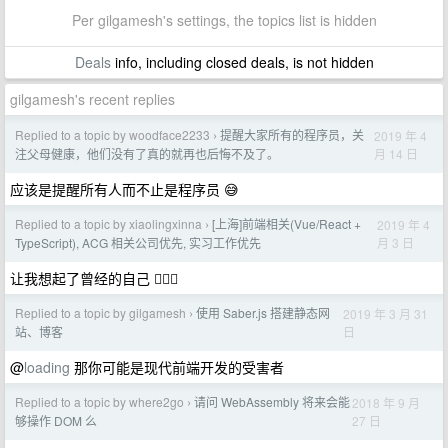
Per gilgamesh's settings, the topics list is hidden
Deals
info, including closed deals, is not hidden
gilgamesh's recent replies
Replied to a topic by woodface2233
提醒大家所有的程序员，关
2019 年 4
›
月 14 日
注父母健康，他们没有了真的就再也后悔不及了。
应该是提醒所有人而不止是程序员 😅
Replied to a topic by xiaolingxinna
[上海]前端相关(Vue/React +
2019 年 4
›
月 3 日
TypeScript), ACG 相关公司优先, 实习工作优先
让我想起了曾经的自己 💁🏼‍♀️
Replied to a topic by gilgamesh
使用 Saber.js 搭建静态网
2019 年 3 月 31
›
日
站、博客
@
loading
那你可能是现代前端开发的受害者
Replied to a topic by where2go
请问 WebAssembly 将来会能
2018 年 9 月
›
27 日
够操作 DOM 么