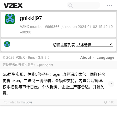
gnikkij97
V2EX member #669366, joined on 2024-01-02 15:49:12
+08:00
切换主题列表
© 2026 V2EX · 9ms · 3.9.8.5
About
·
Language
更快更省的开源AI助手：OpenAgent
Go原生实现，性能5倍提升；agent流程深度优化，同样任务
更省token。二进制一键部署，全模型支持，内置会话管理、
›
权限控制与审计日志。个人折腾、企业生产都合适，开源免
费。
Promoted by
hsluoyz
PRO