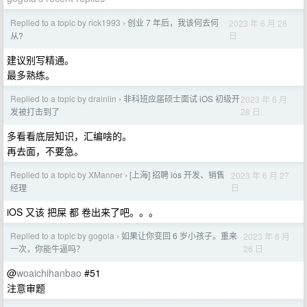
Replied to a topic by rick1993
创业 7 年后，我该何去何
2023 年 6 月 28
›
日
从?
建议别写精通。
最多熟练。
Replied to a topic by drainlin
非科班应届硕士面试 iOS 初级开
2023 年 6 月
›
28 日
发被打击到了
多看看底层知识，汇编啥的。
再去面，不要急。
Replied to a topic by XManner
[上海] 招聘 ios 开发、销售
2023 年 6 月 27
›
日
经理
iOS 又该 把屎 都 卷出来了吧。。。
Replied to a topic by gogola
如果让你变回 6 岁小孩子。重来
2023 年 6 月
›
26 日
一次，你能牛逼吗？
@
woaichihanbao
#51
注意审题