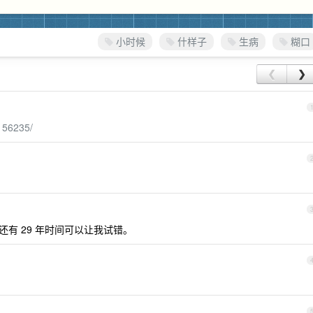
小时候
什样子
生病
糊口
❮
❯
156235/
。还有 29 年时间可以让我试错。