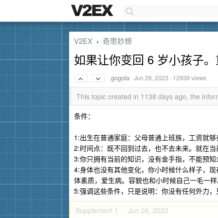
V2EX
奇思妙想
›
如果让你变回 6 岁小孩子
gogola
·
Jun 26, 2023
· 12939 views
This topic created in 1138 days ago, the inf
条件：
1:出生在普通家庭：父母普通上班族，工资就够
2:时间点：既不回到过去，也不去未来。就在当前时间
3:你只拥有当前的知识，没有金手指，不能预知
4:身体也没有其他变化，你小时候什么样子，
体素质，爱生病。容貌也和小时候自己一毛一样
5:强调这些条件，只是说明：你没有任何外力，
Supplement 1 ·
Jun 26, 2023