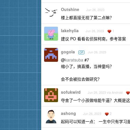
Outshine
Jun 26, 2023
楼上都直接无视了第二点嘛？
lakehylia
1
Jun 26, 2023
建议 PO 看看名侦探柯南，参考答案
gogola
Jun 26, 2023
OP
@
karatsuba
#7
缩小了，搞直播，当神童吗？
会不会被拉去做研究？
sofukwird
Jun 26, 2023 via Android
夺舍了一个小孩做啥能牛逼？大概是这
ashong
2
Jun 26, 2023
起码可以知道一点： 一生中只有学习