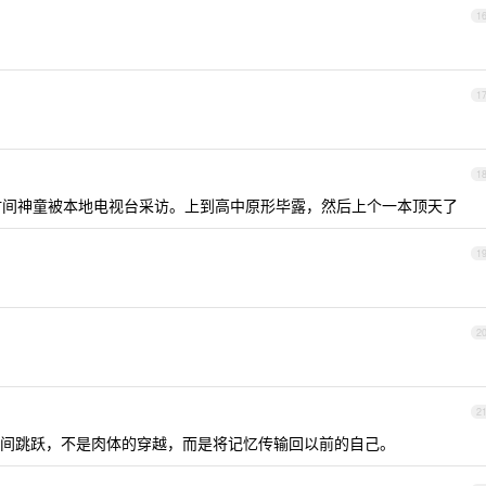
1
1
1
段时间神童被本地电视台采访。上到高中原形毕露，然后上个一本顶天了
1
2
2
间跳跃，不是肉体的穿越，而是将记忆传输回以前的自己。