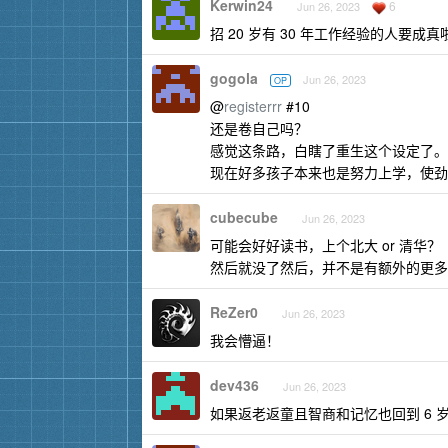
Kerwin24
6
Jun 26, 2023
招 20 岁有 30 年工作经验的人要成真
gogola
Jun 26, 2023
OP
@
registerrr
#10
还是卷自己吗？
感觉这条路，白瞎了重生这个设定了。
现在好多孩子本来也是努力上学，使劲
cubecube
Jun 26, 2023
可能会好好读书，上个北大 or 清华？
然后就没了然后，并不是有额外的更多
ReZer0
Jun 26, 2023
我会懵逼！
dev436
Jun 26, 2023
如果返老返童且智商和记忆也回到 6 