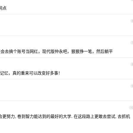
间点
应该会去搞个账号当网红，现代版仲永吧，狠狠挣一笔，然后躺平
记忆，真的重来可以改变好多事！
1
更努力, 卷到智力能达到的最好的大学. 在这段路上更敢去尝试, 去抓机