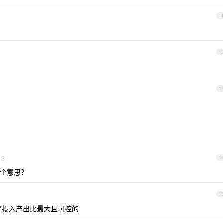
1
1
1
3
1
个意思？
1
是投入产出比最大且可控的