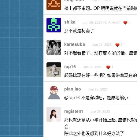
楼上都不审题...OP 明明说就在当前时
shika
6
Jun 26, 2023 via Android
那不就是柯南了
karatsuba
2
Jun 26, 2023
对不起看错了，现在变 6 岁的话，
rap16
1
Jun 26, 2023
起码比现在好一些吧？如果带着现在的
pianjiao
Jun 26, 2023
@
rap16
不是穿越吧，是原地缩小
registerrr
Jun 26, 2023
那也就还是从小学开始上起, 应该也就会
会.
除此之外也没想到什么好办法了