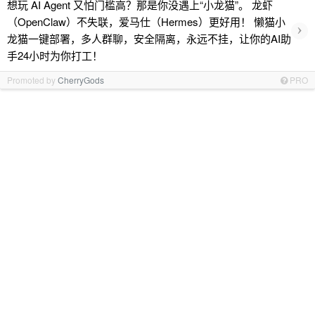
想玩 AI Agent 又怕门槛高？那是你没遇上“小龙猫”。 龙虾
（OpenClaw）不失联，爱马仕（Hermes）更好用！ 懒猫小
›
龙猫一键部署，多人群聊，安全隔离，永远不挂，让你的AI助
手24小时为你打工！
Promoted by
CherryGods
PRO