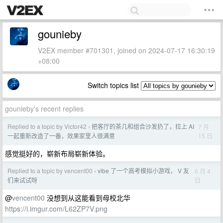
gounieby
V2EX member #701301, joined on 2024-07-17 16:30:19
+08:00
Switch topics list
gounieby's recent replies
Replied to a topic by Victor42
把客厅的茶几和组合沙发扔了，拉上 AI
7 月
›
15 日
一起重新改造了一番，效果家里人很满意
感觉挺好的，崭新布局崭新体验。
Replied to a topic by vencent00
vibe 了一个高考模拟小游戏， V 友
6 月 4
›
日
们来试试呀
@
vencent00
没想到从这能看到母校北华
https://i.imgur.com/L62ZP7V.png