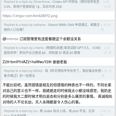
Replied to a topic by OliverArrow
Codex API 中转站（限时倍率低至
5 月
›
14 日
0.05，新用户登录即送 1$，实际可用 20$）
https://i.imgur.com/km62MY2.png
Replied to a topic by nathanw
Xiaomi MiMo Orbit 申请通过，邮箱注
4 月 30
›
日
册的入口在哪？
@
memos
订阅管理里有送套餐跟这个余额没关系
Replied to a topic by LHaHa
[物理机自建] 首发适配 GPT-5.5， 0.065
4 月
›
27 日
超低倍率！新站开业注册送 $5，回帖留 ID 再送 $5 额度
Z291bmllYnlAZ21haWwuY29t 谢谢老板
Replied to a topic by 80042
观《昨天得知爷爷去世了，我好像没有想
4 月 10
›
日
象中难过》的一些想法
不能比较吧，虽然感情是相互的但感情的种类也不一样的，不同长辈
对自己的意义也不一样，我姥姥走的时候我太小都没啥感觉，我奶走
的时候我大二那时候才明白逝去和分别是多么痛苦的事情。 真诚相处
对待的人不论长幼，天人永隔都是令人伤心的事。
Replied to a topic by izv
新 codex 站点上线，纯 plus 号池，比买
4 月 10
›
日
plus 月卡还划算