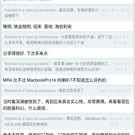
Replied to a topic by daxiaolian
最近没事，有啥好看的小
2025 年 11 月 28
›
日
说推荐下
晚明, 铁血残明, 绍宋, 基地, 海伯利安
Replied to a topic by shadowyue
大家都是草台班子😂，我干了这
2024 年 7
›
月 11 日
么多年开发，能把跨域问题说清楚的人也没几个😅
分享得很好. 下次多来点.
Replied to a topic by isAK47
被苹果 MBP 16 寸的音质震撼到了，
2024 年 3
›
月 22 日
有没有类似这种音质的小音箱，或者这种喇叭哪里可以买到？
MR4 比不过 MacbookPro16 的喇叭?不知道怎么评判的.
Replied to a topic by sloppysop
弗若文奇去世了
2024 年 3 月 22 日
›
当时看深渊被惊到了，再到后来真名实心姓，非常赛博。再看看现在
的欧美科幻，什么南境...
Replied to a topic by superedlimited
事实证明， MacBook Air，
2024 年 3 月
›
22 日
m3 8+256 编程完全够用的。
根本不够用，够用的只是你，只是你现在够用，等你要用到内存的时