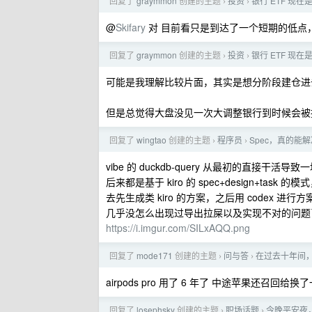
回复了
graymmon
创建的主题
投资
银行 ETF 现
›
›
@
Skifary
对 目前看只是到达了一个短期的低点
回复了
graymmon
创建的主题
投资
银行 ETF 现
›
›
可能是我理解比较片面，其实是想分阶段建仓进
但是总觉得大盘没见一次大调整银行到时候会被
回复了
wingtao
创建的主题
程序员
Spec，真的能解决
›
›
vibe 的 duckdb-query 从最初的直接干活
后来都是基于 kiro 的 spec+design+t
去先生成类 kiro 的方案，之后用 codex 
几乎没怎么出现过导出拉屎以及实现不对的问题
https://i.imgur.com/SILxAQQ.png
回复了
mode171
创建的主题
问与答
在过去十年间
›
›
airpods pro 用了 6 年了 中途苹果还召回给换
回复了
losephsky
创建的主题
职场话题
今晚平安夜
›
›