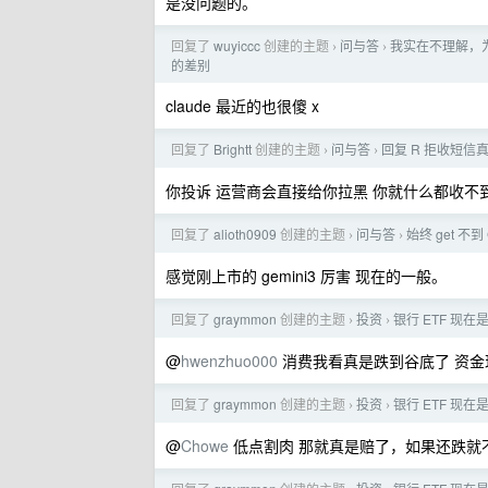
是没问题的。
回复了
wuyiccc
创建的主题
问与答
我实在不理解，为什么
›
›
的差别
claude 最近的也很傻 x
回复了
Brightt
创建的主题
问与答
回复 R 拒收短信
›
›
你投诉 运营商会直接给你拉黑 你就什么都收
回复了
alioth0909
创建的主题
问与答
始终 get 不
›
›
感觉刚上市的 gemini3 厉害 现在的一般。
回复了
graymmon
创建的主题
投资
银行 ETF 现
›
›
@
hwenzhuo000
消费我看真是跌到谷底了 资金
回复了
graymmon
创建的主题
投资
银行 ETF 现
›
›
@
Chowe
低点割肉 那就真是赔了，如果还跌就