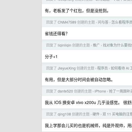
有，老板发了个红包，但是没抢到。
回复了
CNM47589
创建的主题
问与答
怎么看程序
›
›
省钱还得看？
回复了
liqinliqin
创建的主题
推广
找对象为什么要找体
›
›
分子+1
回复了
JieyueXing
创建的主题
程序员
如何看待 AI 工
›
›
有用，但是大部分时间会被自动忽略。
回复了
dante520
创建的主题
iPhone
抢了一周国补
›
›
我从 IOS 换安卓 vivo x200u 几乎没感觉。 很舒
回复了
qing108
创建的主题
硬件
双 11 买电脑的
›
›
我上学那会儿买的也是机械师，纯是外观帅，用