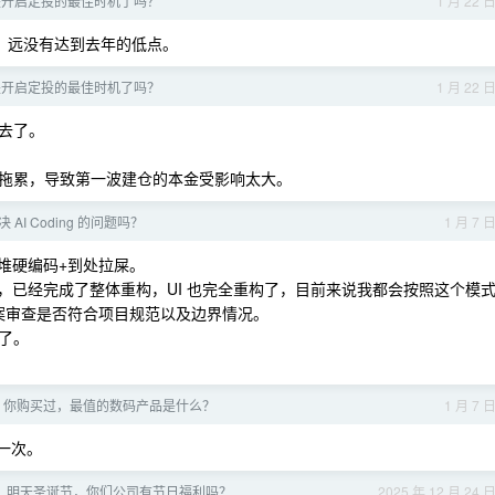
在是开启定投的最佳时机了吗？
1 月 22 
，远没有达到去年的低点。
在是开启定投的最佳时机了吗？
1 月 22 
去了。
拖累，导致第一波建仓的本金受影响太大。
 AI Coding 的问题吗？
1 月 7 
导致一堆硬编码+到处拉屎。
ask 的模式，已经完成了整体重构，UI 也完全重构了，目前来说我都会按照这个模
进行方案审查是否符合项目规范以及边界情况。
了。
，你购买过，最值的数码产品是什么？
1 月 7 
了一次。
，明天圣诞节，你们公司有节日福利吗？
2025 年 12 月 24 