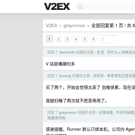
V2EX
graymmon
全部回复第 1 页 / 共 6
›
›
1
2
3
4
5
6
回复了
Vermonth
创建的主题
生活
为什么 v 站有
›
›
V 站就嘴硬的多
回复了
jincong
创建的主题
买买买
有老哥买过亚朵
›
›
买了两个，开始会觉得太高了 劲椎很累，现在适应
我媳妇睡了两次就不愿意再用了。
回复了
graymmon
创建的主题
分享创造
今天开始就是远
›
›
接着改代码
感谢提醒。Runner 默认只绑本机，公司内 A