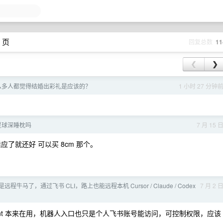
 页
回复总数
11
❮
❯
这么多人都觉得结婚出彩礼是应该的？
1 小时 27 分钟
星球深睡枕吗
7 月 15 
了就还好 可以买 8cm 那个。
程牛马了，通过飞书 CLI，路上也能远程本机 Cursor / Claude / Codex
7 月 2 
gent 本来在用，机器人入口也只是个人飞书账号能访问，可控制权限，应该