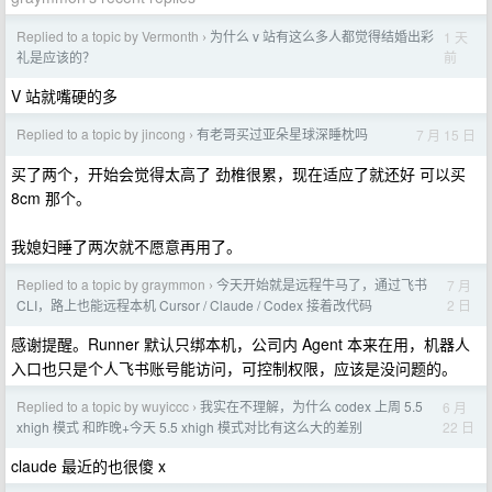
Replied to a topic by Vermonth
为什么 v 站有这么多人都觉得结婚出彩
1 天
›
前
礼是应该的？
V 站就嘴硬的多
Replied to a topic by jincong
有老哥买过亚朵星球深睡枕吗
7 月 15 日
›
买了两个，开始会觉得太高了 劲椎很累，现在适应了就还好 可以买
8cm 那个。
我媳妇睡了两次就不愿意再用了。
Replied to a topic by graymmon
今天开始就是远程牛马了，通过飞书
7 月
›
2 日
CLI，路上也能远程本机 Cursor / Claude / Codex 接着改代码
感谢提醒。Runner 默认只绑本机，公司内 Agent 本来在用，机器人
入口也只是个人飞书账号能访问，可控制权限，应该是没问题的。
Replied to a topic by wuyiccc
我实在不理解，为什么 codex 上周 5.5
6 月
›
22 日
xhigh 模式 和昨晚+今天 5.5 xhigh 模式对比有这么大的差别
claude 最近的也很傻 x