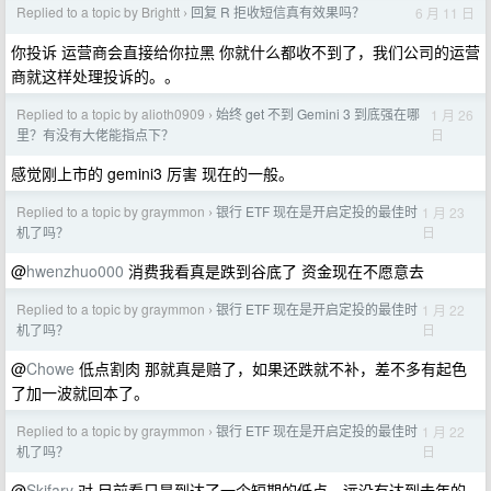
Replied to a topic by Brightt
回复 R 拒收短信真有效果吗？
6 月 11 日
›
你投诉 运营商会直接给你拉黑 你就什么都收不到了，我们公司的运营
商就这样处理投诉的。。
Replied to a topic by alioth0909
始终 get 不到 Gemini 3 到底强在哪
1 月 26
›
日
里？有没有大佬能指点下？
感觉刚上市的 gemini3 厉害 现在的一般。
Replied to a topic by graymmon
银行 ETF 现在是开启定投的最佳时
1 月 23
›
日
机了吗？
@
hwenzhuo000
消费我看真是跌到谷底了 资金现在不愿意去
Replied to a topic by graymmon
银行 ETF 现在是开启定投的最佳时
1 月 22
›
日
机了吗？
@
Chowe
低点割肉 那就真是赔了，如果还跌就不补，差不多有起色
了加一波就回本了。
Replied to a topic by graymmon
银行 ETF 现在是开启定投的最佳时
1 月 22
›
日
机了吗？
@
Skifary
对 目前看只是到达了一个短期的低点，远没有达到去年的